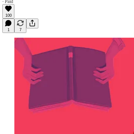
∙ Paid
100
1
7