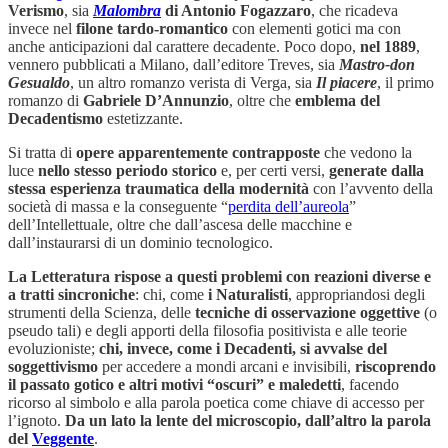
Verismo
, sia
Malombra
di Antonio Fogazzaro
, che ricadeva
invece nel
filone tardo-romantico
con elementi gotici ma con
anche anticipazioni dal carattere decadente. Poco dopo,
nel 1889
,
vennero pubblicati a Milano, dall’editore Treves, sia
Mastro-don
Gesualdo
, un altro romanzo verista di Verga, sia
Il piacere
, il primo
romanzo di
Gabriele D’Annunzio
, oltre che
emblema del
Decadentismo
estetizzante.
Si tratta di
opere apparentemente contrapposte
che vedono la
luce
nello stesso periodo storico
e, per certi versi,
generate dalla
stessa esperienza traumatica della modernità
con l’avvento della
società di massa e la conseguente “
perdita dell’aureola
”
dell’Intellettuale, oltre che dall’ascesa delle macchine e
dall’instaurarsi di un dominio tecnologico.
La Letteratura rispose a questi problemi con reazioni diverse e
a tratti sincroniche
: chi, come
i Naturalisti
, appropriandosi degli
strumenti della Scienza, delle
tecniche di osservazione oggettive
(o
pseudo tali) e degli apporti della filosofia positivista e alle teorie
evoluzioniste;
chi, invece, come i Decadenti, si avvalse del
soggettivismo
per accedere a mondi arcani e invisibili,
riscoprendo
il passato gotico e altri motivi “oscuri” e maledetti
, facendo
ricorso al simbolo e alla parola poetica come chiave di accesso per
l’ignoto.
Da un lato la lente del microscopio, dall’altro la parola
del
Veggente
.