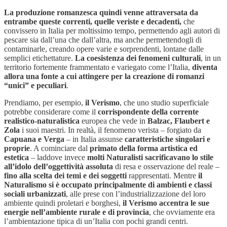
La produzione romanzesca quindi venne attraversata da
entrambe queste correnti, quelle veriste e decadenti,
che
convissero in Italia per moltissimo tempo, permettendo agli autori di
pescare sia dall’una che dall’altra, ma anche permettendogli di
contaminarle, creando opere varie e sorprendenti, lontane dalle
semplici etichettature.
La coesistenza dei fenomeni culturali
, in un
territorio fortemente frammentato e variegato come l’Italia,
diventa
allora una fonte a cui attingere per la creazione di romanzi
“unici” e peculiari
.
Prendiamo, per esempio,
il Verismo
, che uno studio superficiale
potrebbe considerare come il
corrispondente della corrente
realistico-naturalistica
europea che vede in
Balzac, Flaubert e
Zola
i suoi maestri. In realtà, il fenomeno verista – forgiato da
Capuana e Verga
– in Italia assunse
caratteristiche singolari e
proprie
. A cominciare dal
primato della forma artistica ed
estetica
– laddove invece
molti Naturalisti sacrificavano lo stile
all’idolo dell’oggettività assoluta
di resa e osservazione del reale –
fino alla scelta dei temi e dei soggetti
rappresentati. Mentre
il
Naturalismo si è occupato principalmente di ambienti e classi
sociali urbanizzati
, alle prese con l’industrializzazione del loro
ambiente quindi proletari e borghesi,
il Verismo accentra le sue
energie nell’ambiente rurale e di provincia
, che ovviamente era
l’ambientazione tipica di un’Italia con pochi grandi centri.