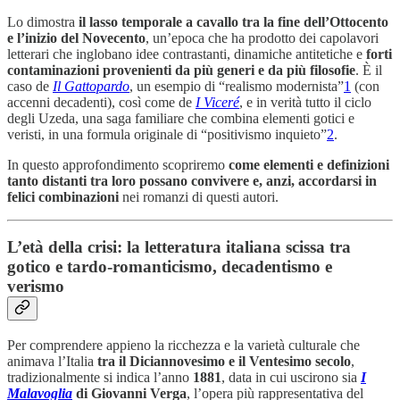
Lo dimostra
il lasso temporale a cavallo tra la fine dell’Ottocento
e l’inizio del Novecento
, un’epoca che ha prodotto dei capolavori
letterari che inglobano idee contrastanti, dinamiche antitetiche e
forti
contaminazioni provenienti da più generi e da più filosofie
. È il
caso de
Il Gattopardo
, un esempio di “realismo modernista”
1
(con
accenni decadenti), così come de
I Viceré
, e in verità tutto il ciclo
degli Uzeda, una saga familiare che combina elementi gotici e
veristi, in una formula originale di “positivismo inquieto”
2
.
In questo approfondimento scopriremo
come elementi e definizioni
tanto distanti tra loro possano convivere e, anzi, accordarsi in
felici combinazioni
nei romanzi di questi autori.
L’età della crisi: la letteratura italiana scissa tra
gotico e tardo-romanticismo, decadentismo e
verismo
Per comprendere appieno la ricchezza e la varietà culturale che
animava l’Italia
tra il Diciannovesimo e il Ventesimo secolo
,
tradizionalmente si indica l’anno
1881
, data in cui uscirono sia
I
Malavoglia
di Giovanni Verga
, l’opera più rappresentativa del