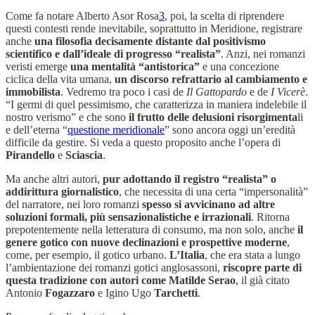
Come fa notare Alberto Asor Rosa
3
, poi, la scelta di riprendere
questi contesti rende inevitabile, soprattutto in Meridione, registrare
anche
una filosofia decisamente distante dal positivismo
scientifico e dall’ideale di progresso “realista”
. Anzi, nei romanzi
veristi emerge
una mentalità “antistorica”
e una concezione
ciclica della vita umana,
un discorso refrattario al cambiamento e
immobilista
. Vedremo tra poco i casi de
Il Gattopardo
e de
I Vicerè
.
“I germi di quel pessimismo, che caratterizza in maniera indelebile il
nostro verismo” e che sono
il frutto delle delusioni risorgimenta
li
e dell’eterna “
questione meridionale
” sono ancora oggi un’eredità
difficile da gestire. Si veda a questo proposito anche l’opera di
Pirandello
e
Sciascia
.
Ma anche altri autori,
pur adottando il registro “realista” o
addirittura giornalistico
, che necessita di una certa “impersonalità”
del narratore, nei loro romanzi
spesso si avvicinano ad altre
soluzioni formali, più sensazionalistiche e irrazionali
. Ritorna
prepotentemente nella letteratura di consumo, ma non solo, anche
il
genere gotico
con nuove declinazioni e prospettive moderne
,
come, per esempio, il gotico urbano.
L’Italia
, che era stata a lungo
l’ambientazione dei romanzi gotici anglosassoni,
riscopre parte di
questa tradizione con autori come Matilde Serao
, il già citato
Antonio
Fogazzaro
e Igino Ugo
Tarchetti
.