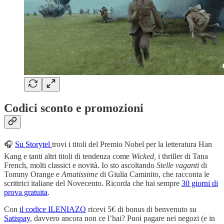
Codici sconto e promozioni
🎧
Su Storytel
trovi i titoli del Premio Nobel per la letteratura Han
Kang e tanti altri titoli di tendenza come
Wicked,
i thriller di Tana
French, molti classici e novità. Io sto ascoltando
Stelle vaganti
di
Tommy Orange e
Amatissime
di Giulia Caminito, che racconta le
scrittrici italiane del Novecento. Ricorda che hai sempre
30 giorni di
prova gratuita
.
Con
il codice ILENIAZO
ricevi 5€ di bonus di benvenuto su
Satispay
, davvero ancora non ce l’hai? Puoi pagare nei negozi (e in