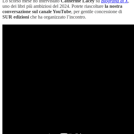
Lo scorso mese ho intervistato
Catherine Lacey
su
Biografia di X
,
uno dei libri più ambiziosi del 2024. Potete riascoltare
la nostra
conversazione sul canale YouTube
, per gentile concessione di
SUR edizioni
che ha organizzato l’incontro.