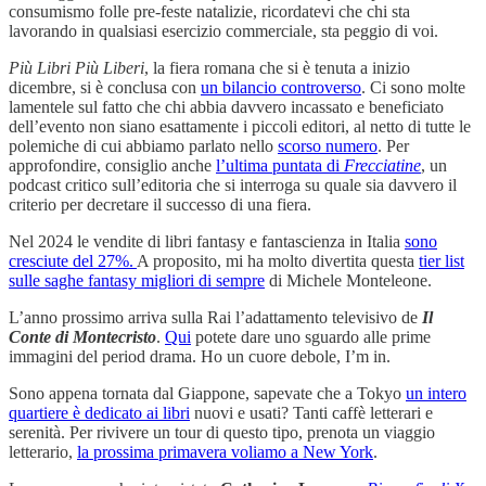
consumismo folle pre-feste natalizie, ricordatevi che chi sta
lavorando in qualsiasi esercizio commerciale, sta peggio di voi.
Più Libri Più Liberi
, la fiera romana che si è tenuta a inizio
dicembre, si è conclusa con
un bilancio controverso
. Ci sono molte
lamentele sul fatto che chi abbia davvero incassato e beneficiato
dell’evento non siano esattamente i piccoli editori, al netto di tutte le
polemiche di cui abbiamo parlato nello
scorso numero
. Per
approfondire, consiglio anche
l’ultima puntata di
Frecciatine
, un
podcast critico sull’editoria che si interroga su quale sia davvero il
criterio per decretare il successo di una fiera.
Nel 2024 le vendite di libri fantasy e fantascienza in Italia
sono
cresciute del 27%.
A proposito, mi ha molto divertita questa
tier list
sulle saghe fantasy migliori di sempre
di Michele Monteleone.
L’anno prossimo arriva sulla Rai l’adattamento televisivo de
Il
Conte di Montecristo
.
Qui
potete dare uno sguardo alle prime
immagini del period drama. Ho un cuore debole, I’m in.
Sono appena tornata dal Giappone, sapevate che a Tokyo
un intero
quartiere è dedicato ai libri
nuovi e usati? Tanti caffè letterari e
serenità. Per rivivere un tour di questo tipo, prenota un viaggio
letterario,
la prossima primavera voliamo a New York
.