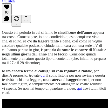
Listen
93
2
Questo è il periodo in cui si fanno
le classificone dell’anno
appena
trascorso. Come sapete, io non condivido questo tempismo visto
che, di solito,
se c’è da leggere tanto e bene
, così come se voglio
ascoltare qualche podcast o chiudermi in casa con una serie TV di
cui hanno parlato in giro,
è proprio durante le vacanze di Natale e
negli ultimi giorni dell’anno
che lo faccio
. Considero quindi
totalmente prematuro questo tipo di contenuti (che, infatti, io preparo
tra il 27 e il 28 dicembre).
Io
sto ancora ferma ai consigli su cosa regalare a Natale
, per
dire. A proposito, trovate
qui
il solito listone per non rovinare questa
festività a chi ama leggere,
una caterva di suggerimenti
per non
fare brutta figura, o semplicemente per allungare le vostre wishlist,
vi aspetta. Se non hai tempo di guardare il video,
qui
trovi tutti i titoli
citati.