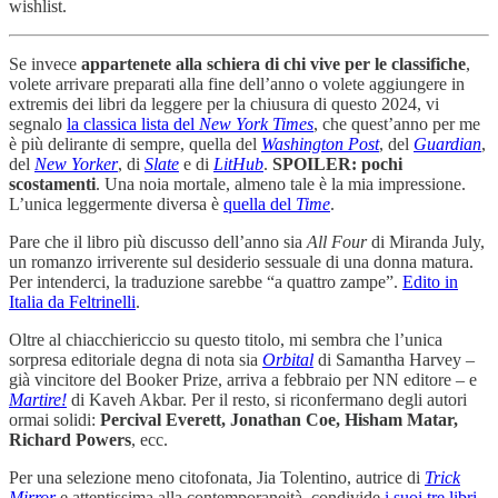
wishlist.
Se invece
appartenete alla schiera di chi vive per le classifiche
,
volete arrivare preparati alla fine dell’anno o volete aggiungere in
extremis dei libri da leggere per la chiusura di questo 2024, vi
segnalo
la classica lista del
New York Times
, che quest’anno per me
è più delirante di sempre, quella del
Washington Post
, del
Guardian
,
del
New Yorker
, di
Slate
e di
LitHub
.
SPOILER: pochi
scostamenti
. Una noia mortale, almeno tale è la mia impressione.
L’unica leggermente diversa è
quella del
Time
.
Pare che il libro più discusso dell’anno sia
All Four
di Miranda July,
un romanzo irriverente sul desiderio sessuale di una donna matura.
Per intenderci, la traduzione sarebbe “a quattro zampe”.
Edito in
Italia da Feltrinelli
.
Oltre al chiacchiericcio su questo titolo, mi sembra che l’unica
sorpresa editoriale degna di nota sia
Orbital
di Samantha Harvey –
già vincitore del Booker Prize, arriva a febbraio per NN editore – e
Martire!
di Kaveh Akbar. Per il resto, si riconfermano degli autori
ormai solidi:
Percival Everett, Jonathan Coe, Hisham Matar,
Richard Powers
, ecc.
Per una selezione meno citofonata, Jia Tolentino, autrice di
Trick
Mirror
e attentissima alla contemporaneità, condivide
i suoi tre libri