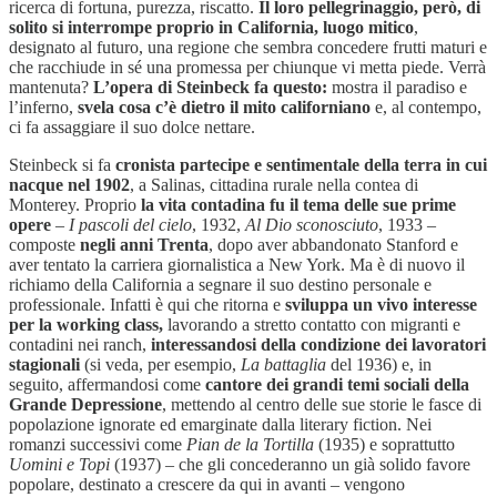
ricerca di fortuna, purezza, riscatto.
Il loro pellegrinaggio, però, di
solito si interrompe proprio in California, luogo mitico
,
designato al futuro, una regione che sembra concedere frutti maturi e
che racchiude in sé una promessa per chiunque vi metta piede. Verrà
mantenuta?
L’opera di Steinbeck fa questo:
mostra il paradiso e
l’inferno,
svela cosa c’è dietro il mito californiano
e, al contempo,
ci fa assaggiare il suo dolce nettare.
Steinbeck si fa
cronista partecipe e sentimentale della terra in cui
nacque nel 1902
, a Salinas, cittadina rurale nella contea di
Monterey. Proprio
la vita contadina fu il tema delle sue prime
opere
–
I pascoli del cielo
, 1932,
Al Dio sconosciuto
, 1933 –
composte
negli anni Trenta
, dopo aver abbandonato Stanford e
aver tentato la carriera giornalistica a New York. Ma è di nuovo il
richiamo della California a segnare il suo destino personale e
professionale. Infatti è qui che ritorna e
sviluppa un vivo interesse
per la working class,
lavorando a stretto contatto con migranti e
contadini nei ranch,
interessandosi della condizione dei lavoratori
stagionali
(si veda, per esempio,
La battaglia
del 1936) e, in
seguito, affermandosi come
cantore dei grandi temi sociali della
Grande Depressione
, mettendo al centro delle sue storie le fasce di
popolazione ignorate ed emarginate dalla literary fiction. Nei
romanzi successivi come
Pian de la Tortilla
(1935) e soprattutto
Uomini e Topi
(1937) – che gli concederanno un già solido favore
popolare, destinato a crescere da qui in avanti – vengono