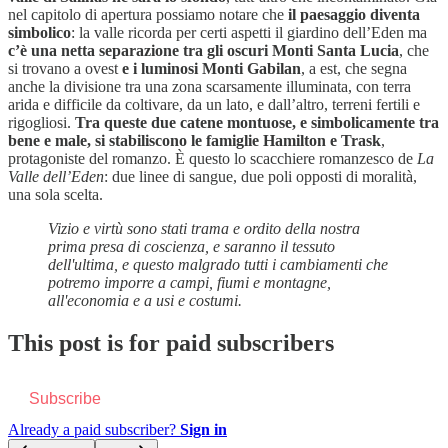
nel capitolo di apertura possiamo notare che
il paesaggio diventa
simbolico
: la valle ricorda per certi aspetti il giardino dell’Eden ma
c’è una netta separazione tra gli oscuri Monti Santa Lucia
, che
si trovano a ovest
e i luminosi Monti Gabilan
, a est, che segna
anche la divisione tra una zona scarsamente illuminata, con terra
arida e difficile da coltivare, da un lato, e dall’altro, terreni fertili e
rigogliosi.
Tra queste due catene montuose, e simbolicamente tra
bene e male, si stabiliscono le famiglie Hamilton e Trask
,
protagoniste del romanzo. È questo lo scacchiere romanzesco de
La
Valle dell’Eden
: due linee di sangue, due poli opposti di moralità,
una sola scelta.
Vizio e virtù sono stati trama e ordito della nostra
prima presa di coscienza, e saranno il tessuto
dell'ultima, e questo malgrado tutti i cambiamenti che
potremo imporre a campi, fiumi e montagne,
all'economia e a usi e costumi.
This post is for paid subscribers
Subscribe
Already a paid subscriber?
Sign in