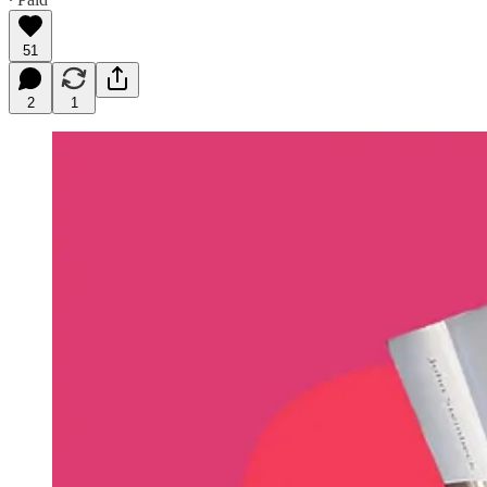
51
2
1