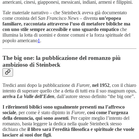
americani, cinesi, giapponesi, messicani, indiani, armeni e filippini.
Tale materiale narrativo – che Steinbeck aveva già documentato
come cronista del
San Francisco News
– diventa
un’epopea
familiare, raccontata attraverso l’uso di metafore bibliche ma
con uno stile sempre accessibile e uno sguardo empatico
che
illumina la lotta di uomini e donne comuni e la forza spirituale del
popolo americano
1
.
The big one: la pubblicazione del romanzo più
ambizioso di Steinbeck
Tredici anni dopo la pubblicazione di
Furore
,
nel 1952
, con il chiaro
intento di superare quello che a detta di tutti era il suo magnum opus,
arriva
La Valle dell’Eden
, dall’autore stesso definito “the big one”.
I riferimenti biblici sono ugualmente presenti ma l’affresco
sociale
, per come è stato dipinto in
Furore
,
così come l’urgenza
della denuncia, qui sono assenti
. Per capire meglio l’intento del
romanzo, basta leggere la dedica nella quale Steinbeck stesso
dichiara che
il libro sarà l’eredità filosofica e spirituale che vuole
lasciare ai suoi due figli
.