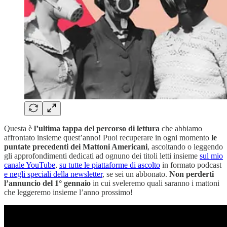
Questa è
l’ultima tappa del percorso di lettura
che abbiamo
affrontato insieme quest’anno! Puoi recuperare in ogni momento
le
puntate precedenti dei Mattoni Americani
, ascoltando o leggendo
gli approfondimenti dedicati ad ognuno dei titoli letti insieme
sul mio
canale YouTube
,
su tutte le piattaforme di ascolto
in formato podcast
e negli speciali della newsletter
, se sei un abbonato.
Non perderti
l’annuncio del 1° gennaio
in cui sveleremo quali saranno i mattoni
che leggeremo insieme l’anno prossimo!