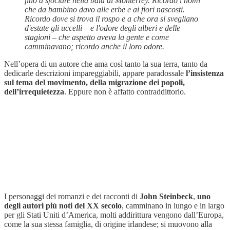
fino a sfociare nella baia di Monterrey. Ricordo i nomi
che da bambino davo alle erbe e ai fiori nascosti.
Ricordo dove si trova il rospo e a che ora si svegliano
d'estate gli uccelli – e l'odore degli alberi e delle
stagioni – che aspetto aveva la gente e come
camminavano; ricordo anche il loro odore.
Nell’opera di un autore che ama così tanto la sua terra, tanto da
dedicarle descrizioni impareggiabili, appare paradossale
l’insistenza
sul tema del movimento, della migrazione dei popoli,
dell’irrequietezza
. Eppure non è affatto contraddittorio.
I personaggi dei romanzi e dei racconti di
John Steinbeck
,
uno
degli autori più noti del XX secolo
, camminano in lungo e in largo
per gli Stati Uniti d’America, molti addirittura vengono dall’Europa,
come la sua stessa famiglia, di origine irlandese; si muovono alla