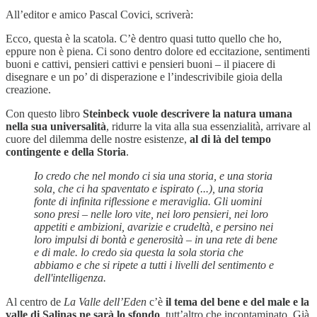
All’editor e amico Pascal Covici, scriverà:
Ecco, questa è la scatola. C’è dentro quasi tutto quello che ho,
eppure non è piena. Ci sono dentro dolore ed eccitazione, sentimenti
buoni e cattivi, pensieri cattivi e pensieri buoni – il piacere di
disegnare e un po’ di disperazione e l’indescrivibile gioia della
creazione.
Con questo libro
Steinbeck vuole descrivere la natura umana
nella sua universalità
, ridurre la vita alla sua essenzialità, arrivare al
cuore del dilemma delle nostre esistenze,
al di là del tempo
contingente e della Storia
.
Io credo che nel mondo ci sia una storia, e una storia
sola, che ci ha spaventato e ispirato (...), una storia
fonte di infinita riflessione e meraviglia. Gli uomini
sono presi – nelle loro vite, nei loro pensieri, nei loro
appetiti e ambizioni, avarizie e crudeltà, e persino nei
loro impulsi di bontà e generosità – in una rete di bene
e di male. lo credo sia questa la sola storia che
abbiamo e che si ripete a tutti i livelli del sentimento e
dell'intelligenza.
Al centro de
La Valle dell’Eden
c’è
il tema del bene e del male
e la
valle di Salinas ne sarà lo sfondo
, tutt’altro che incontaminato. Già