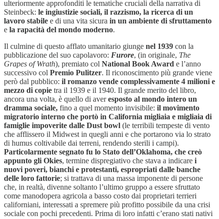
ulteriormente approfonditi le tematiche cruciali della narrativa di
Steinbeck:
le ingiustizie sociali, il razzismo, la ricerca di un
lavoro stabile
e di una vita sicura
in un ambiente di sfruttamento
e
la rapacità del mondo moderno
.
Il culmine di questo afflato umanitario giunge
nel 1939
con la
pubblicazione del suo capolavoro:
Furore
, (in originale,
The
Grapes of Wrath
), premiato col
National Book Award
e l’anno
successivo col
Premio Pulitzer
. Il riconoscimento più grande viene
però dal pubblico:
il romanzo vende complessivamente 4 milioni e
mezzo di copie
tra il 1939 e il 1940. Il grande merito del libro,
ancora una volta, è quello di aver
esposto al mondo intero un
dramma sociale,
fino a quel momento invisibile:
il movimento
migratorio interno che portò in California migliaia e migliaia di
famiglie impoverite dalle Dust bowl
(le terribili tempeste di vento
che afflissero il Midwest in quegli anni e che portarono via lo strato
di humus coltivabile dai terreni, rendendo sterili i campi).
Particolarmente segnato fu lo Stato dell’Oklahoma, che creò
appunto gli Okies
, termine dispregiativo che stava a indicare
i
nuovi poveri, bianchi e protestanti, espropriati dalle banche
delle loro fattorie
; si trattava di una massa imponente di persone
che, in realtà, divenne soltanto l’ultimo gruppo a essere sfruttato
come manodopera agricola a basso costo dai proprietari terrieri
californiani, interessati a spremere più profitto possibile da una crisi
sociale con pochi precedenti. Prima di loro infatti c’erano stati nativi