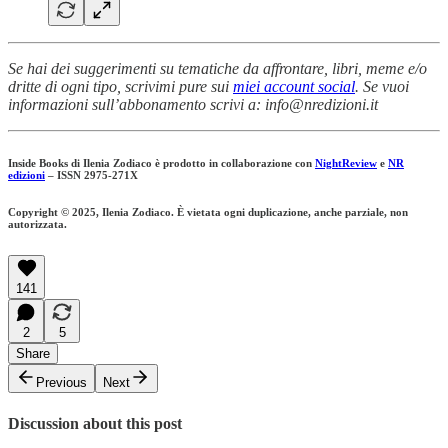
Se hai dei suggerimenti su tematiche da affrontare, libri, meme e/o
dritte di ogni tipo, scrivimi pure sui
miei account social
. Se vuoi
informazioni sull’abbonamento scrivi a: info@nredizioni.it
Inside Books di Ilenia Zodiaco è prodotto in collaborazione con
NightReview
e
NR
edizioni
– ISSN 2975-271X
Copyright © 2025, Ilenia Zodiaco. È vietata ogni duplicazione, anche parziale, non
autorizzata.
141
2
5
Share
Previous
Next
Discussion about this post