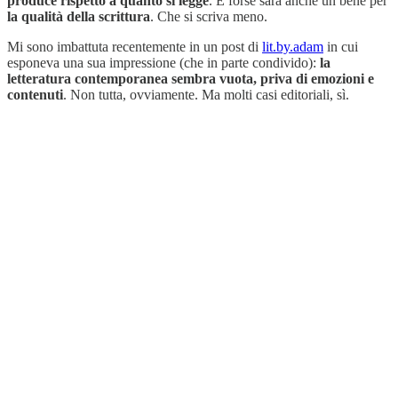
produce rispetto a quanto si legge
. E forse sarà anche un bene per
la qualità della scrittura
. Che si scriva meno.
Mi sono imbattuta recentemente in un post di
lit.by.adam
in cui
esponeva una sua impressione (che in parte condivido):
la
letteratura contemporanea sembra vuota, priva di emozioni e
contenuti
. Non tutta, ovviamente. Ma molti casi editoriali, sì.