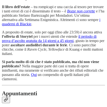
Il libro dell’estate
– tra rompicapi e una caccia al tesoro per trovare
i tanti errori di cui è disseminato il testo – è
Bozze non corrette
e l’ha
pubblicato Stefano Bartezzaghi per Mondadori. Un’ottima
alternativa alla Settimana Enigmistica. Altrimenti ci sono sempre
i
quaderni di Blackie
.
A proposito di estate, solo per oggi (fino alle 23:59) è ancora attiva
l’offerta di Storytel
per i nuovi utenti che estende
il periodo di
prova d’ascolto gratuita da 14 giorni a 45 giorni
, giusto in tempo per
poter
ascoltare audiolibri durante le ferie
. Ci sono parecchie
chicche, come il
Raven Cycle
,
Yellowface
di Kuang e molti mattoni
italiani.
Si parla molto di ciò che è stato pubblicato, ma chi non viene
pubblicato?
Nella maggior parte dei casi si tratta di opere
ininfluenti, ma raramente si verificano anche dei rifiuti editoriali che
passano alla storia.
Qui
un compendio di quelli italiani più
clamorosi.
Appuntamenti