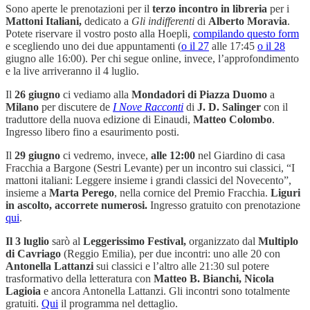
Sono aperte le prenotazioni per il
terzo incontro in libreria
per i
Mattoni Italiani,
dedicato a
Gli indifferenti
di
Alberto Moravia
.
Potete riservare il vostro posto alla Hoepli,
compilando questo form
e scegliendo uno dei due appuntamenti (
o il 27
alle 17:45
o il 28
giugno alle 16:00). Per chi segue online, invece, l’approfondimento
e la live arriveranno il 4 luglio.
Il
26 giugno
ci vediamo alla
Mondadori di Piazza Duomo
a
Milano
per discutere de
I Nove Racconti
di
J. D. Salinger
con il
traduttore della nuova edizione di Einaudi,
Matteo Colombo
.
Ingresso libero fino a esaurimento posti.
Il
29 giugno
ci vedremo, invece,
alle 12:00
nel Giardino di casa
Fracchia a Bargone (Sestri Levante) per un incontro sui classici, “I
mattoni italiani: Leggere insieme i grandi classici del Novecento”,
insieme a
Marta Perego
, nella cornice del Premio Fracchia.
Liguri
in ascolto, accorrete numerosi.
Ingresso gratuito con prenotazione
qui
.
Il 3 luglio
sarò al
Leggerissimo Festival,
organizzato dal
Multiplo
di Cavriago
(Reggio Emilia), per due incontri: uno alle 20 con
Antonella Lattanzi
sui classici e l’altro alle 21:30 sul potere
trasformativo della letteratura con
Matteo B. Bianchi, Nicola
Lagioia
e ancora Antonella Lattanzi. Gli incontri sono totalmente
gratuiti.
Qui
il programma nel dettaglio.