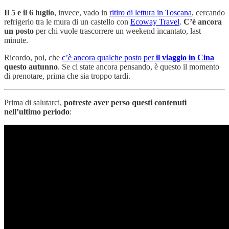
Il 5 e il 6 luglio
, invece, vado in
ritiro di lettura in Toscana
, cercando
refrigerio tra le mura di un castello con
Ecoway Travel
.
C’è ancora
un posto
per chi vuole trascorrere un weekend incantato, last
minute.
Ricordo, poi, che
c’è ancora qualche posto per
il viaggio in Cina
questo autunno
. Se ci state ancora pensando, è questo il momento
di prenotare, prima che sia troppo tardi.
Prima di salutarci,
potreste aver perso questi contenuti
nell’ultimo periodo
: