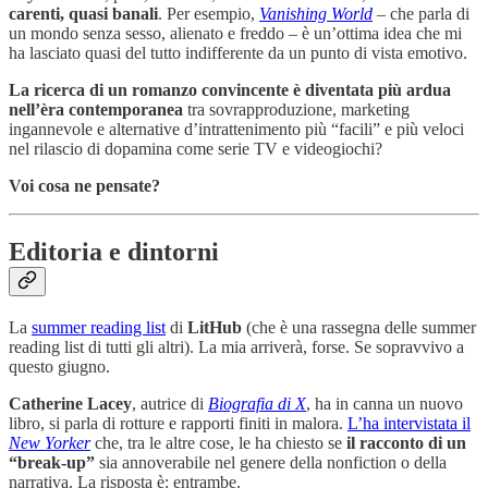
carenti, quasi banali
. Per esempio,
Vanishing World
– che parla di
un mondo senza sesso, alienato e freddo – è un’ottima idea che mi
ha lasciato quasi del tutto indifferente da un punto di vista emotivo.
La ricerca di un romanzo convincente è diventata più ardua
nell’èra contemporanea
tra sovrapproduzione, marketing
ingannevole e alternative d’intrattenimento più “facili” e più veloci
nel rilascio di dopamina come serie TV e videogiochi?
Voi cosa ne pensate?
Editoria e dintorni
La
summer reading list
di
LitHub
(che è una rassegna delle summer
reading list di tutti gli altri). La mia arriverà, forse. Se sopravvivo a
questo giugno.
Catherine Lacey
, autrice di
Biografia di X
, ha in canna un nuovo
libro, si parla di rotture e rapporti finiti in malora.
L’ha intervistata il
New Yorker
che, tra le altre cose, le ha chiesto se
il racconto di un
“break-up”
sia annoverabile nel genere della nonfiction o della
narrativa. La risposta è: entrambe.