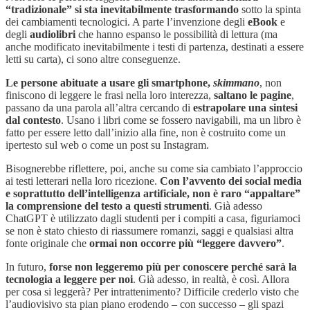
“tradizionale” si sta inevitabilmente trasformando
sotto la spinta
dei cambiamenti tecnologici. A parte l’invenzione degli
eBook
e
degli
audiolibri
che hanno espanso le possibilità di lettura (ma
anche modificato inevitabilmente i testi di partenza, destinati a essere
letti su carta), ci sono altre conseguenze.
Le persone abituate a usare gli smartphone,
skimmano
, non
finiscono di leggere le frasi nella loro interezza,
saltano le pagine
,
passano da una parola all’altra cercando di
estrapolare una sintesi
dal contesto
. Usano i libri come se fossero navigabili, ma un libro è
fatto per essere letto dall’inizio alla fine, non è costruito come un
ipertesto sul web o come un post su Instagram.
Bisognerebbe riflettere, poi, anche su come sia cambiato l’approccio
ai testi letterari nella loro ricezione.
Con l’avvento dei social media
e soprattutto dell’intelligenza artificiale, non è raro “appaltare”
la comprensione del testo a questi strumenti
. Già adesso
ChatGPT è utilizzato dagli studenti per i compiti a casa, figuriamoci
se non è stato chiesto di riassumere romanzi, saggi e qualsiasi altra
fonte originale che
ormai non occorre più “leggere davvero”
.
In futuro,
forse non leggeremo più per conoscere perché sarà la
tecnologia a leggere per noi
. Già adesso, in realtà, è così. Allora
per cosa si leggerà? Per intrattenimento? Difficile crederlo visto che
l’audiovisivo sta pian piano erodendo – con successo – gli spazi