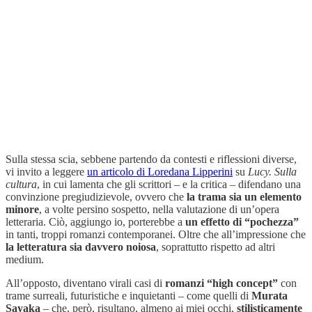
Sulla stessa scia, sebbene partendo da contesti e riflessioni diverse,
vi invito a leggere
un articolo di Loredana Lipperini
su
Lucy. Sulla
cultura
, in cui lamenta che gli scrittori – e la critica – difendano una
convinzione pregiudizievole, ovvero che
la trama sia un elemento
minore
, a volte persino sospetto, nella valutazione di un’opera
letteraria. Ciò, aggiungo io, porterebbe a
un effetto di “pochezza”
in tanti, troppi romanzi contemporanei. Oltre che all’impressione che
la letteratura sia davvero noiosa
, soprattutto rispetto ad altri
medium.
All’opposto, diventano virali casi di
romanzi “high concept”
con
trame surreali, futuristiche e inquietanti – come quelli di
Murata
Sayaka
– che, però, risultano, almeno ai miei occhi,
stilisticamente