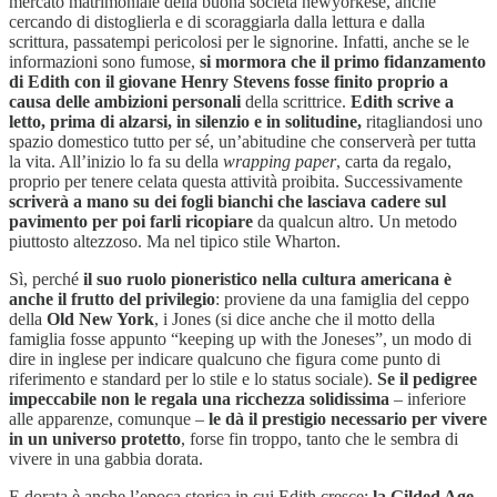
mercato matrimoniale della buona società newyorkese, anche
cercando di distoglierla e di scoraggiarla dalla lettura e dalla
scrittura, passatempi pericolosi per le signorine. Infatti, anche se le
informazioni sono fumose,
si mormora che il primo fidanzamento
di Edith con il giovane Henry Stevens fosse finito proprio a
causa delle ambizioni personali
della scrittrice.
Edith scrive a
letto, prima di alzarsi, in silenzio e in solitudine,
ritagliandosi uno
spazio domestico tutto per sé, un’abitudine che conserverà per tutta
la vita. All’inizio lo fa su della
wrapping paper
, carta da regalo,
proprio per tenere celata questa attività proibita. Successivamente
scriverà a mano su dei fogli bianchi che lasciava cadere sul
pavimento per poi farli ricopiare
da qualcun altro. Un metodo
piuttosto altezzoso. Ma nel tipico stile Wharton.
Sì, perché
il suo ruolo pioneristico nella cultura americana è
anche il frutto del privilegio
: proviene da una famiglia del ceppo
della
Old New York
, i Jones (si dice anche che il motto della
famiglia fosse appunto “keeping up with the Joneses”, un modo di
dire in inglese per indicare qualcuno che figura come punto di
riferimento e standard per lo stile e lo status sociale).
Se il pedigree
impeccabile non le regala una ricchezza solidissima
– inferiore
alle apparenze, comunque –
le dà il prestigio necessario per vivere
in un universo protetto
, forse fin troppo, tanto che le sembra di
vivere in una gabbia dorata.
E dorata è anche l’epoca storica in cui Edith cresce:
la Gilded Age,