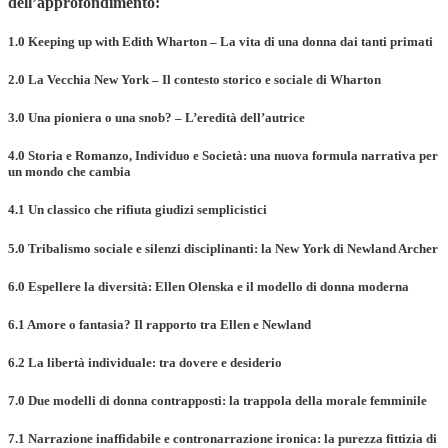
dell’approfondimento:
1.0 Keeping up with Edith Wharton – La vita di una donna dai tanti primati
2.0 La Vecchia New York – Il contesto storico e sociale di Wharton
3.0 Una pioniera o una snob? – L’eredità dell’autrice
4.0 Storia e Romanzo, Individuo e Società: una nuova formula narrativa per
un mondo che cambia
4.1 Un classico che rifiuta giudizi semplicistici
5.0 Tribalismo sociale e silenzi disciplinanti: la New York di Newland Archer
6.0 Espellere la diversità: Ellen Olenska e il modello di donna moderna
6.1 Amore o fantasia? Il rapporto tra Ellen e Newland
6.2 La libertà individuale: tra dovere e desiderio
7.0 Due modelli di donna contrapposti: la trappola della morale femminile
7.1 Narrazione inaffidabile e contronarrazione ironica: la purezza fittizia di