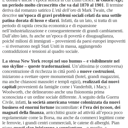
un periodo molto circoscritto che va dal 1870 al 1901
. Il termine
deriva dal romanzo satirico
L’età dell’oro
di Mark Twain, che
descrive
un’epoca di gravi problemi sociali celati da una sottile
patina dorata di lusso e sfarzi
. Infatti, da un lato, si tratta di un
periodo di rapida crescita economica e di espansione
nell’industrializzazione e conseguentemente di grandi cambiamenti.
Dall’altro lato, fu anche un’epoca di povertà e disuguaglianza,
poiché milioni di immigrati – provenienti da paesi europei impoveriti
– si riversarono negli Stati Uniti in massa, aggiungendo
contraddizioni e tensioni al quadro sociale.
La stessa New York recepì nel suo humus – e visibilmente nel
suo skyline – queste trasformazioni
. Un’altissima (e controversa)
concentrazione di ricchezza in città portò a
nuove costruzioni
,
iniziarono a svettare opere monumentali (hotel, grandi magazzini,
ma anche chiassosi mausolei e templi egizi),
realizzati dai nuovi
capitali
provenienti da famiglie come i Vanderbilt, i Macy, i
Woolworth, che delinearono anche una fisionomia prima
sconosciuta e un ordine sociale differente. A seguito della Guerra
Civile, infatti,
la società americana venne colonizzata da nuovi
business ed enormi fortune
incontrollate:
è l’era dei
tycoon
, dei
magnati della finanza
, arricchitisi grazie ad attività all’epoca poco
regolamentate come la Borsa, ma anche da commerci legittimi come
le ferrovie, i grandi centri commerciali, le catene di alberghi. Pian
piano
questi clan iniziarono a soppiantare
– o meglio, a