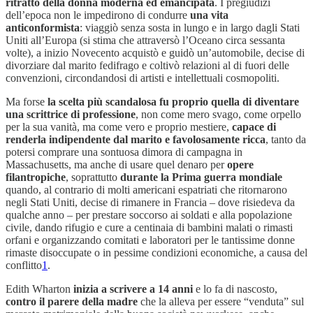
ritratto della donna moderna ed emancipata
. I pregiudizi
dell’epoca non le impedirono di condurre
una vita
anticonformista
: viaggiò senza sosta in lungo e in largo dagli Stati
Uniti all’Europa (si stima che attraversò l’Oceano circa sessanta
volte), a inizio Novecento acquistò e guidò un’automobile, decise di
divorziare dal marito fedifrago e coltivò relazioni al di fuori delle
convenzioni, circondandosi di artisti e intellettuali cosmopoliti.
Ma forse
la scelta più scandalosa fu proprio quella di diventare
una scrittrice di professione
, non come mero svago, come orpello
per la sua vanità, ma come vero e proprio mestiere,
capace di
renderla indipendente dal marito e favolosamente ricca
, tanto da
potersi comprare una sontuosa dimora di campagna in
Massachusetts, ma anche di usare quel denaro per
opere
filantropiche
, soprattutto
durante la Prima guerra mondiale
quando, al contrario di molti americani espatriati che ritornarono
negli Stati Uniti, decise di rimanere in Francia – dove risiedeva da
qualche anno – per prestare soccorso ai soldati e alla popolazione
civile, dando rifugio e cure a centinaia di bambini malati o rimasti
orfani e organizzando comitati e laboratori per le tantissime donne
rimaste disoccupate o in pessime condizioni economiche, a causa del
conflitto
1
.
Edith Wharton
inizia a scrivere a 14 anni
e lo fa di nascosto,
contro il parere della madre
che la alleva per essere “venduta” sul