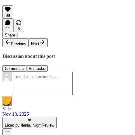
98
11
5
Share
Previous
Next
Discussion about this post
Comments
Restacks
Vale
Nov 18, 2025
Liked by Ilenia, NightReview