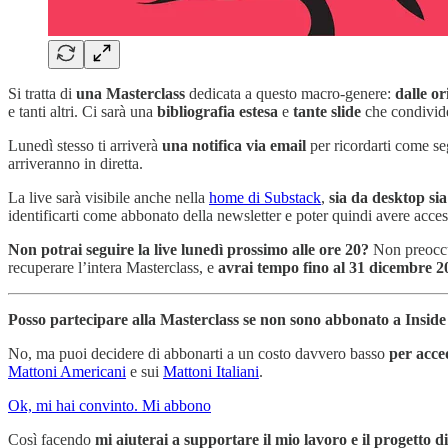
Si tratta di
una Masterclass
dedicata a questo macro-genere:
dalle or
e tanti altri. Ci sarà una
bibliografia estesa
e
tante slide
che condivide
Lunedì stesso ti arriverà
una notifica via email
per ricordarti come se
arriveranno in diretta.
La live sarà visibile anche nella
home di Substack
,
sia da desktop si
identificarti come abbonato della newsletter e poter quindi avere acces
Non potrai seguire la live lunedì prossimo alle ore 20?
Non preoccu
recuperare l’intera Masterclass, e
avrai tempo fino al 31 dicembre 2
Posso partecipare alla Masterclass se non sono abbonato a Insid
No, ma puoi decidere di abbonarti a un costo davvero basso
per acced
Mattoni Americani
e sui
Mattoni Italiani
.
Ok, mi hai convinto. Mi abbono
Così facendo
mi aiuterai a supportare il mio lavoro e il progetto 