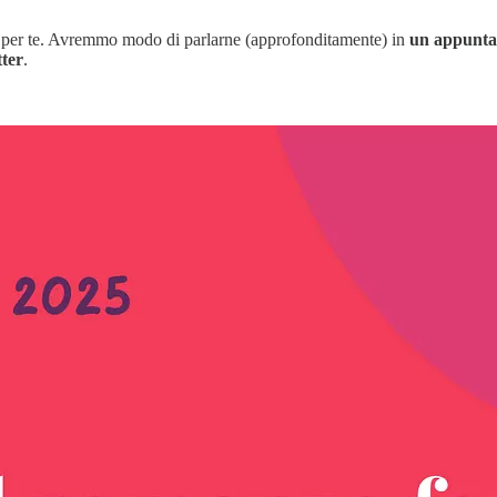
a per te. Avremmo modo di parlarne (approfonditamente) in
un appunta
tter
.