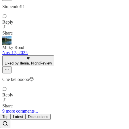
Stupendo!!!
Reply
Share
Milky Road
Nov 17, 2025
Liked by Ilenia, NightReview
Che bellooooo😍
Reply
Share
9 more comments...
Top
Latest
Discussions