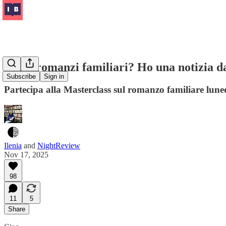
Ami i romanzi familiari? Ho una notizia d
Subscribe
Sign in
Partecipa alla Masterclass sul romanzo familiare lune
Ilenia
and
NightReview
Nov 17, 2025
98
11
5
Share