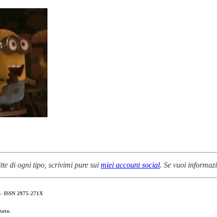
tte di ogni tipo, scrivimi pure sui
miei account social
. Se vuoi informaz
– ISSN 2975-271X
zata.