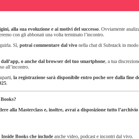
igini, alla sua evoluzione e ai motivi del successo
. Ovviamente analizz
remo con gli abbonati una volta terminato l’incontro.
guirla. Sì,
potrai commentare dal vivo
nella chat di Substack in modo 
a dall’app, o anche dal browser del tuo smartphone
, a tua discrezio
so all’incontro.
parti,
la registrazione sarà disponibile entro poche ore dalla fine de
025
.
e Books?
ere alla Masterclass e, inoltre, avrai a disposizione tutto l’archivio
di Inside Books che include
anche video, podcast e incontri dal vivo.