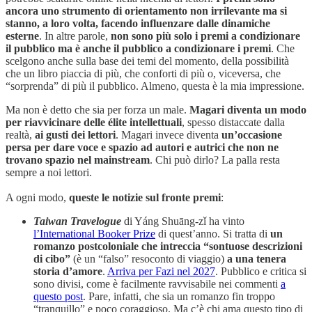
ancora uno strumento di orientamento non irrilevante ma si
stanno, a loro volta, facendo influenzare dalle dinamiche
esterne
. In altre parole,
non sono più solo i premi a condizionare
il pubblico ma è anche il pubblico a condizionare i premi
. Che
scelgono anche sulla base dei temi del momento, della possibilità
che un libro piaccia di più, che conforti di più o, viceversa, che
“sorprenda” di più il pubblico. Almeno, questa è la mia impressione.
Ma non è detto che sia per forza un male.
Magari diventa un modo
per riavvicinare delle élite intellettuali
, spesso distaccate dalla
realtà,
ai gusti dei lettori
. Magari invece diventa
un’occasione
persa per dare voce e spazio ad autori e autrici che non ne
trovano spazio nel mainstream
. Chi può dirlo? La palla resta
sempre a noi lettori.
A ogni modo,
queste le notizie sul fronte premi
:
Taiwan Travelogue
di Yáng Shuāng-zǐ ha vinto
l’International Booker Prize
di quest’anno. Si tratta di
un
romanzo postcoloniale che intreccia “sontuose descrizioni
di cibo”
(è un “falso” resoconto di viaggio)
a una tenera
storia d’amore
.
Arriva per Fazi nel 2027
. Pubblico e critica si
sono divisi, come è facilmente ravvisabile nei commenti
a
questo post
. Pare, infatti, che sia un romanzo fin troppo
“tranquillo” e poco coraggioso. Ma c’è chi ama questo tipo di