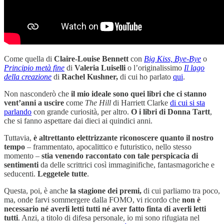
Come quella di
Claire-Louise Bennett
con
Big Kiss, Bye-Bye
o
Principio metà fine
di
Valeria Luiselli
o l’originalissimo
Il lago
della creazione
di
Rachel Kushner,
di cui ho parlato
qui
.
Non nasconderò che
il mio ideale sono quei libri che ci stanno
vent’anni a uscire
come
The Hill
di Harriett Clarke
di cui si sta
parlando
con grande curiosità, per altro.
O i libri di Donna Tartt
,
che si fanno aspettare dai dieci ai quindici anni.
Tuttavia,
è altrettanto elettrizzante riconoscere quanto il nostro
tempo
– frammentato, apocalittico e futuristico, nello stesso
momento –
stia venendo raccontato con tale perspicacia di
sentimenti
da delle scrittrici così immaginifiche, fantasmagoriche e
seducenti.
Leggetele tutte
.
Questa, poi, è anche
la stagione dei premi,
di cui parliamo tra poco,
ma, onde farvi sommergere dalla FOMO, vi ricordo che
non è
necessario né averli letti tutti né aver fatto finta di averli letti
tutti
. Anzi, a titolo di difesa personale, io mi sono rifugiata nel