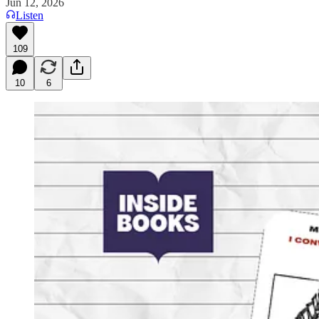
Jun 12, 2026
Listen
109
10
6