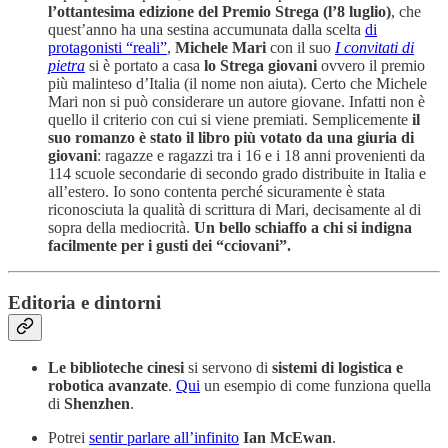
l’ottantesima edizione del Premio Strega (l’8 luglio)
, che
quest’anno ha una sestina accumunata dalla scelta
di
protagonisti “reali”
,
Michele Mari
con il suo
I convitati di
pietra
si è portato a casa
lo Strega giovani
ovvero il premio
più malinteso d’Italia (il nome non aiuta). Certo che Michele
Mari non si può considerare un autore giovane. Infatti non è
quello il criterio con cui si viene premiati. Semplicemente
il
suo romanzo è stato il libro più votato da una giuria di
giovani
: ragazze e ragazzi tra i 16 e i 18 anni provenienti da
114 scuole secondarie di secondo grado distribuite in Italia e
all’estero. Io sono contenta perché sicuramente è stata
riconosciuta la qualità di scrittura di Mari, decisamente al di
sopra della mediocrità.
Un bello schiaffo a chi si indigna
facilmente per i gusti dei “cciovani”.
Editoria e dintorni
Le biblioteche cinesi
si servono di
sistemi di logistica e
robotica avanzate
.
Qui
un esempio di come funziona quella
di
Shenzhen
.
Potrei
sentir parlare all’infinito
Ian McEwan
.