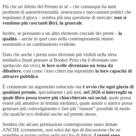
Più che un difetto del Premio in sé – che comunque ha tanti
problemi di autoreferenzialità, senescenza e meccanismi politici che
inquinano il gioco – sembra più una questione di mercato:
non si
vendono più così tanti libri, in generale
.
Inoltre, se pensiamo a un altro elemento cruciale dei premi –
la
qualità
– anche in quel caso nella contemporaneità stiamo
assistendo a un cambiamento evidente.
Dato che anche i premi sono diventati più visibili nella sfera
mediatica (basti pensare al Booker Prize che è diventato uno
spettacolo dal vivo),
le loro scelte diventano un tema da
dibattere
, così come i loro criteri ma soprattutto
la loro capacità di
attrarre pubblico
.
È certamente un argomento sottaciuto ma
è ovvio che ogni giuria di
qualsiasi premio
, specialmente i più noti,
nel 2026 si interroghi su
quale libro possa essere più chiacchierato sui social
, quale possa
essere più attrattivo in termini mediatici, quale autore o autrice possa
generare più coinvolgimento e fare più “rumore” possibile di modo
che qualche eco rimbalzi anche sul premio stesso.
Sembra che alcune premiazioni contemporanee siano dettate
ANCHE (certamente, non solo) dal tipo di discussione che ne
potrebbe scaturire online nella nicchia di lettori.
I premi sono