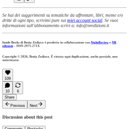
Se hai dei suggerimenti su tematiche da affrontare, libri, meme e/o
dritte di ogni tipo, scrivimi pure sui
miei account social
. Se vuoi
informazioni sull’abbonamento scrivi a: info@nredizioni.it
Inside Books di Ilenia Zodiaco è prodotto in collaborazione con
NightReview
e
NR
edizioni
– ISSN 2975-271X
Copyright © 2026, Ilenia Zodiaco. È vietata ogni duplicazione, anche parziale, non
autorizzata.
109
10
6
Share
Previous
Next
Discussion about this post
Comments
Restacks