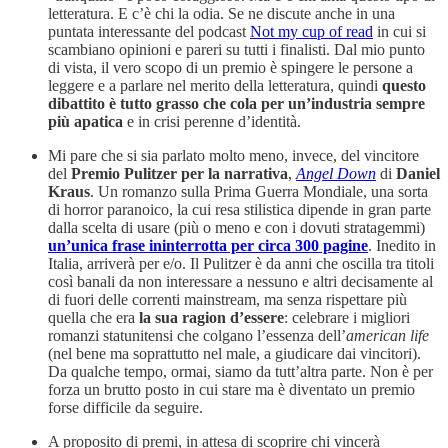
letteratura. E c’è chi la odia. Se ne discute anche in una
puntata interessante del podcast
Not my cup of read
in cui si
scambiano opinioni e pareri su tutti i finalisti. Dal mio punto
di vista, il vero scopo di un premio è spingere le persone a
leggere e a parlare nel merito della letteratura, quindi
questo
dibattito è tutto grasso che cola per un’industria sempre
più apatica
e in crisi perenne d’identità.
Mi pare che si sia parlato molto meno, invece, del vincitore
del
Premio Pulitzer per la narrativa
,
Angel Down
di
Daniel
Kraus
. Un romanzo sulla Prima Guerra Mondiale, una sorta
di horror paranoico, la cui resa stilistica dipende in gran parte
dalla scelta di usare (più o meno e con i dovuti stratagemmi)
un’unica frase ininterrotta per circa 300 pagine
. Inedito in
Italia, arriverà per e/o. Il Pulitzer è da anni che oscilla tra titoli
così banali da non interessare a nessuno e altri decisamente al
di fuori delle correnti mainstream, ma senza rispettare più
quella che era
la sua ragion d’essere
: celebrare i migliori
romanzi statunitensi che colgano l’essenza dell’
american life
(nel bene ma soprattutto nel male, a giudicare dai vincitori).
Da qualche tempo, ormai, siamo da tutt’altra parte. Non è per
forza un brutto posto in cui stare ma è diventato un premio
forse difficile da seguire.
A proposito di premi, in attesa di scoprire chi vincerà