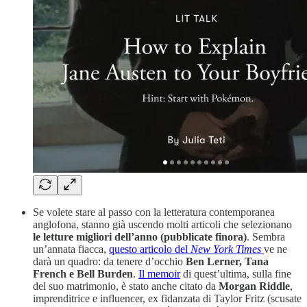
Se volete stare al passo con la letteratura contemporanea
anglofona, stanno già uscendo molti articoli che selezionano
le letture migliori dell’anno (pubblicate finora)
. Sembra
un’annata fiacca,
questo articolo del
New York Times
ve ne
darà un quadro: da tenere d’occhio
Ben Lerner, Tana
French e Bell Burden
.
Il memoir
di quest’ultima, sulla fine
del suo matrimonio, è stato anche citato da
Morgan Riddle
,
imprenditrice e influencer, ex fidanzata di Taylor Fritz (scusate