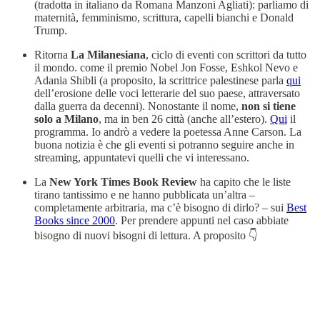
(tradotta in italiano da Romana Manzoni Agliati): parliamo di
maternità, femminismo, scrittura, capelli bianchi e Donald
Trump.
Ritorna
La Milanesiana
, ciclo di eventi con scrittori da tutto
il mondo. come il premio Nobel Jon Fosse, Eshkol Nevo e
Adania Shibli (a proposito, la scrittrice palestinese parla
qui
dell’erosione delle voci letterarie del suo paese, attraversato
dalla guerra da decenni). Nonostante il nome,
non si tiene
solo a Milano
, ma in ben 26 città (anche all’estero).
Qui
il
programma. Io andrò a vedere la poetessa Anne Carson. La
buona notizia è che gli eventi si potranno seguire anche in
streaming, appuntatevi quelli che vi interessano.
La
New York Times Book Review
ha capito che le liste
tirano tantissimo e ne hanno pubblicata un’altra –
completamente arbitraria, ma c’è bisogno di dirlo? – sui
Best
Books since 2000
. Per prendere appunti nel caso abbiate
bisogno di nuovi bisogni di lettura. A proposito 👇