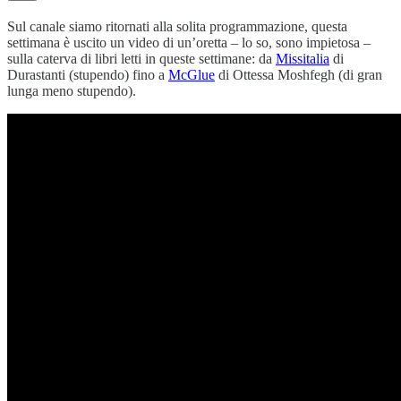
Sul canale siamo ritornati alla solita programmazione, questa
settimana è uscito un video di un’oretta – lo so, sono impietosa –
sulla caterva di libri letti in queste settimane: da
Missitalia
di
Durastanti (stupendo) fino a
McGlue
di Ottessa Moshfegh (di gran
lunga meno stupendo).