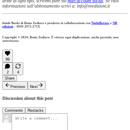
dritte di ogni tipo, scrivimi pure sui
miei account social
. Se vuoi
informazioni sull’abbonamento scrivi a: info@nredizioni.it
Inside Books di Ilenia Zodiaco è prodotto in collaborazione con
NightReview
e
NR
edizioni
– ISSN 2975-271X
Copyright © 2024, Ilenia Zodiaco. È vietata ogni duplicazione, anche parziale, non
autorizzata.
99
2
4
Share
Previous
Next
Discussion about this post
Comments
Restacks