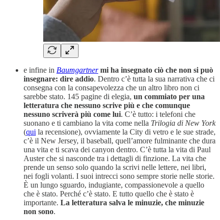
e infine in
Baumgartner
mi ha insegnato ciò che non si può
insegnare: dire addio
. Dentro c’è tutta la sua narrativa che ci
consegna con la consapevolezza che un altro libro non ci
sarebbe stato. 145 pagine di elegia,
un commiato per una
letteratura che nessuno scrive più e che comunque
nessuno scriverà più come lui
. C’è tutto: i telefoni che
suonano e ti cambiano la vita come nella
Trilogia di New York
(
qui
la recensione), ovviamente la City di vetro e le sue strade,
c’è il New Jersey, il baseball, quell’amore fulminante che dura
una vita e ti scava dei canyon dentro. C’è tutta la vita di Paul
Auster che si nasconde tra i dettagli di finzione. La vita che
prende un senso solo quando la scrivi nelle lettere, nei libri,
nei fogli volanti. I suoi intrecci sono sempre storie nelle storie.
È un lungo sguardo, indugiante, compassionevole a quello
che è stato. Perché c’è stato. E tutto quello che è stato è
importante.
La letteratura salva le minuzie, che minuzie
non sono
.