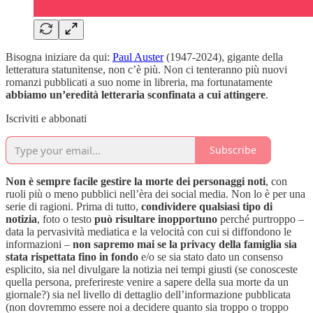
Bisogna iniziare da qui:
Paul Auster
(1947-2024), gigante della
letteratura statunitense, non c’è più. Non ci tenteranno più nuovi
romanzi pubblicati a suo nome in libreria, ma fortunatamente
abbiamo
un’eredità letteraria sconfinata a cui attingere
.
Iscriviti e abbonati
Subscribe
Non è sempre facile gestire la morte dei personaggi noti
, con
ruoli più o meno pubblici nell’èra dei social media. Non lo è per una
serie di ragioni. Prima di tutto,
condividere qualsiasi tipo di
notizia
, foto o testo
può risultare inopportuno
perché purtroppo –
data la pervasività mediatica e la velocità con cui si diffondono le
informazioni –
non sapremo mai se la privacy della famiglia sia
stata rispettata fino in fondo
e/o se sia stato dato un consenso
esplicito, sia nel divulgare la notizia nei tempi giusti (se conosceste
quella persona, preferireste venire a sapere della sua morte da un
giornale?) sia nel livello di dettaglio dell’informazione pubblicata
(non dovremmo essere noi a decidere quanto sia troppo o troppo