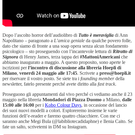
Dopo l’ascolto horror dell’audiolibro di
Tutto è meraviglia
di Ann
Napolitano – paragonato a
L’amica geniale
da qualche povero folle,
dato che siamo di fronte a una soap opera senza alcun fondamento
psicologico – sto proseguendo con l’incantevole lettura di
Ritratto di
Signora
di Henry James, terza tappa dei
#MattoniAmericani
che
abbiamo inaugurato a maggio. A questo proposito, sono aperte le
iscrizioni per
l’incontro di discussione alla libreria Hoepli di
Milano
,
venerdì 24 maggio alle 17:45
. Scrivete a
press@hoepli.it
per riservare il vostro posto. Se siete tra i
founding member
della
newsletter, fatelo presente perché avete diritto alla
fast track
.
Proseguono gli appuntamenti dal vivo perché ci vediamo anche il 23
maggio nella libreria
Mondadori di Piazza Duomo
a Milano,
dalle
15:00 alle 16:00
per i
Kobo Colour Days
, in occasione del lancio
dei suoi nuovi modelli a colori. Esploreremo insieme le varie
funzioni dell’e-reader e faremo quattro chiacchiere. Con me ci
saranno anche Megi Bula (@labibliotecadidaphne) e Ilenia Caito. Se
fate un salto, scrivetemi in DM su Instagram.