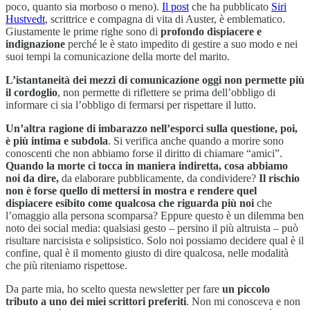
poco, quanto sia morboso o meno).
Il post
che ha pubblicato
Siri
Hustvedt
, scrittrice e compagna di vita di Auster, è emblematico.
Giustamente le prime righe sono di
profondo dispiacere e
indignazione
perché le è stato impedito di gestire a suo modo e nei
suoi tempi la comunicazione della morte del marito.
L’istantaneità dei mezzi di comunicazione oggi non permette più
il cordoglio
, non permette di riflettere se prima dell’obbligo di
informare ci sia l’obbligo di fermarsi per rispettare il lutto.
Un’altra ragione di imbarazzo nell’esporci sulla questione, poi,
è più intima e subdola
. Si verifica anche quando a morire sono
conoscenti che non abbiamo forse il diritto di chiamare “amici”.
Quando la morte ci tocca in maniera indiretta, cosa abbiamo
noi da dire,
da elaborare pubblicamente, da condividere?
Il rischio
non è forse quello di mettersi in mostra e rendere quel
dispiacere esibito come qualcosa che riguarda più noi
che
l’omaggio alla persona scomparsa? Eppure questo è un dilemma ben
noto dei social media: qualsiasi gesto – persino il più altruista – può
risultare narcisista e solipsistico. Solo noi possiamo decidere qual è il
confine, qual è il momento giusto di dire qualcosa, nelle modalità
che più riteniamo rispettose.
Da parte mia, ho scelto questa newsletter per fare
un piccolo
tributo a uno dei miei scrittori preferiti
. Non mi conosceva e non