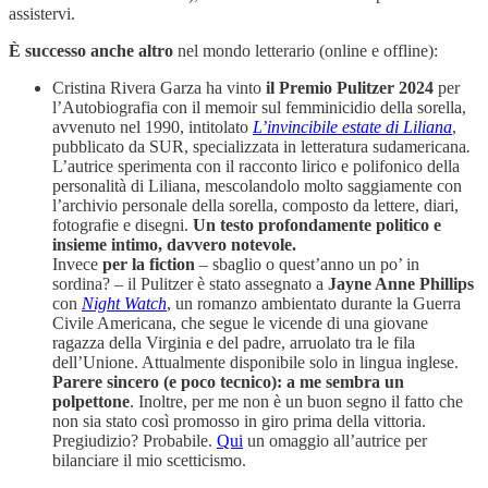
assistervi.
È successo anche altro
nel mondo letterario (online e offline):
Cristina Rivera Garza ha vinto
il Premio Pulitzer 2024
per
l’Autobiografia con il memoir sul femminicidio della sorella,
avvenuto nel 1990, intitolato
L’invincibile estate di Liliana
,
pubblicato da SUR, specializzata in letteratura sudamericana
.
L’autrice sperimenta con il racconto lirico e polifonico della
personalità di Liliana, mescolandolo molto saggiamente con
l’archivio personale della sorella, composto da lettere, diari,
fotografie e disegni.
Un testo profondamente politico e
insieme intimo, davvero notevole.
Invece
per la fiction
– sbaglio o quest’anno un po’ in
sordina? – il Pulitzer è stato assegnato a
Jayne Anne Phillips
con
Night Watch
, un romanzo ambientato durante la Guerra
Civile Americana, che segue le vicende di una giovane
ragazza della Virginia e del padre, arruolato tra le fila
dell’Unione. Attualmente disponibile solo in lingua inglese.
Parere sincero (e poco tecnico): a me sembra un
polpettone
. Inoltre, per me non è un buon segno il fatto che
non sia stato così promosso in giro prima della vittoria.
Pregiudizio? Probabile.
Qui
un omaggio all’autrice per
bilanciare il mio scetticismo.