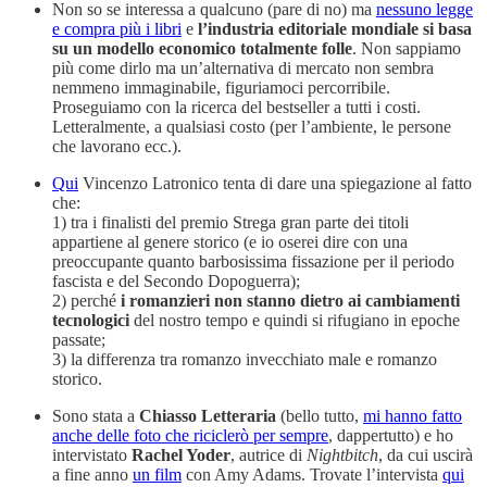
Non so se interessa a qualcuno (pare di no) ma
nessuno legge
e compra più i libri
e
l’industria editoriale mondiale si basa
su un modello economico totalmente folle
. Non sappiamo
più come dirlo ma un’alternativa di mercato non sembra
nemmeno immaginabile, figuriamoci percorribile.
Proseguiamo con la ricerca del bestseller a tutti i costi.
Letteralmente, a qualsiasi costo (per l’ambiente, le persone
che lavorano ecc.).
Qui
Vincenzo Latronico tenta di dare una spiegazione al fatto
che:
1) tra i finalisti del premio Strega gran parte dei titoli
appartiene al genere storico (e io oserei dire con una
preoccupante quanto barbosissima fissazione per il periodo
fascista e del Secondo Dopoguerra);
2) perché
i romanzieri non stanno dietro ai cambiamenti
tecnologici
del nostro tempo e quindi si rifugiano in epoche
passate;
3) la differenza tra romanzo invecchiato male e romanzo
storico.
Sono stata a
Chiasso Letteraria
(bello tutto,
mi hanno fatto
anche delle foto che riciclerò per sempre
, dappertutto) e ho
intervistato
Rachel Yoder
, autrice di
Nightbitch
, da cui uscirà
a fine anno
un film
con Amy Adams. Trovate l’intervista
qui