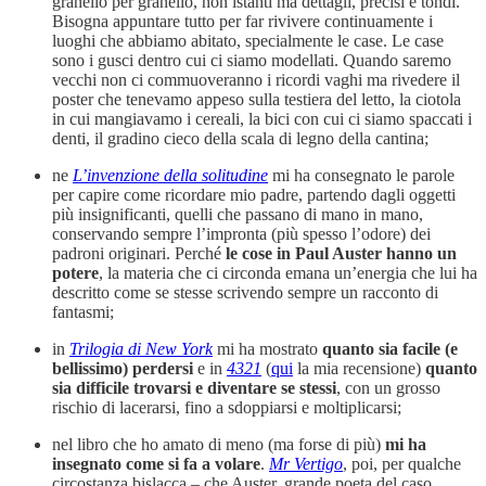
granello per granello, non istanti ma dettagli, precisi e tondi.
Bisogna appuntare tutto per far rivivere continuamente i
luoghi che abbiamo abitato, specialmente le case. Le case
sono i gusci dentro cui ci siamo modellati. Quando saremo
vecchi non ci commuoveranno i ricordi vaghi ma rivedere il
poster che tenevamo appeso sulla testiera del letto, la ciotola
in cui mangiavamo i cereali, la bici con cui ci siamo spaccati i
denti, il gradino cieco della scala di legno della cantina;
ne
L’invenzione della solitudine
mi ha consegnato le parole
per capire come ricordare mio padre, partendo dagli oggetti
più insignificanti, quelli che passano di mano in mano,
conservando sempre l’impronta (più spesso l’odore) dei
padroni originari. Perché
le cose in Paul Auster hanno un
potere
, la materia che ci circonda emana un’energia che lui ha
descritto come se stesse scrivendo sempre un racconto di
fantasmi;
in
Trilogia di New York
mi ha mostrato
quanto sia facile (e
bellissimo) perdersi
e in
4321
(
qui
la mia recensione)
quanto
sia difficile trovarsi e diventare se stessi
, con un grosso
rischio di lacerarsi, fino a sdoppiarsi e moltiplicarsi;
nel libro che ho amato di meno (ma forse di più)
mi ha
insegnato come si fa a volare
.
Mr Vertigo
, poi, per qualche
circostanza bislacca – che Auster, grande poeta del caso,