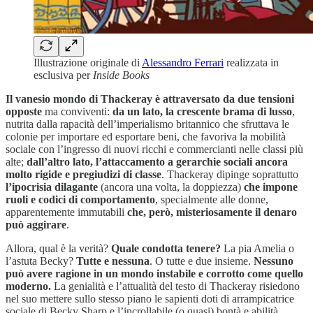
Illustrazione originale di
Alessandro Ferrari
realizzata in
esclusiva per
Inside Books
Il vanesio mondo di Thackeray è attraversato da due tensioni
opposte
ma conviventi:
da un lato, la crescente brama di lusso
,
nutrita dalla rapacità dell’imperialismo britannico che sfruttava le
colonie per importare ed esportare beni, che favoriva la mobilità
sociale con l’ingresso di nuovi ricchi e commercianti nelle classi più
alte;
dall’altro lato, l’attaccamento a gerarchie sociali ancora
molto rigide e pregiudizi di classe
. Thackeray dipinge soprattutto
l’ipocrisia dilagante
(ancora una volta, la doppiezza)
che impone
ruoli e codici di comportamento
, specialmente alle donne,
apparentemente immutabili
che, però, misteriosamente il denaro
può aggirare
.
Allora, qual è la verità?
Quale condotta tenere?
La pia Amelia o
l’astuta Becky?
Tutte e nessuna
. O tutte e due insieme.
Nessuno
può avere ragione in un mondo instabile e corrotto come quello
moderno.
La genialità e l’attualità del testo di Thackeray risiedono
nel suo mettere sullo stesso piano le sapienti doti di arrampicatrice
sociale di Becky Sharp e l’incrollabile (o quasi) bontà e abilità