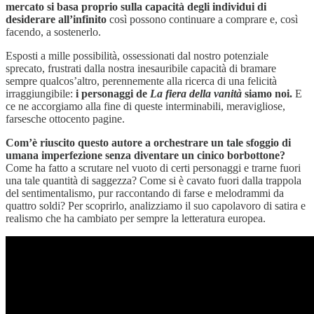
mercato si basa proprio sulla capacità degli individui di
desiderare all’infinito
così possono continuare a comprare e, così
facendo, a sostenerlo.
Esposti a mille possibilità, ossessionati dal nostro potenziale
sprecato, frustrati dalla nostra inesauribile capacità di bramare
sempre qualcos’altro, perennemente alla ricerca di una felicità
irraggiungibile:
i personaggi de
La fiera della vanità
siamo noi.
E
ce ne accorgiamo alla fine di queste interminabili, meravigliose,
farsesche ottocento pagine.
Com’è riuscito questo autore a orchestrare un tale sfoggio di
umana imperfezione senza diventare un cinico borbottone?
Come ha fatto a scrutare nel vuoto di certi personaggi e trarne fuori
una tale quantità di saggezza? Come si è cavato fuori dalla trappola
del sentimentalismo, pur raccontando di farse e melodrammi da
quattro soldi? Per scoprirlo, analizziamo il suo capolavoro di satira e
realismo che ha cambiato per sempre la letteratura europea.