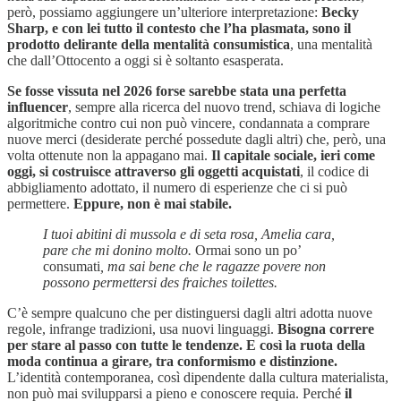
però, possiamo aggiungere un’ulteriore interpretazione:
Becky
Sharp, e con lei tutto il contesto che l’ha plasmata, sono il
prodotto delirante della mentalità consumistica
, una mentalità
che dall’Ottocento a oggi si è soltanto esasperata.
Se fosse vissuta nel 2026 forse sarebbe stata una perfetta
influencer
, sempre alla ricerca del nuovo trend, schiava di logiche
algoritmiche contro cui non può vincere, condannata a comprare
nuove merci (desiderate perché possedute dagli altri) che, però, una
volta ottenute non la appagano mai.
Il capitale sociale, ieri come
oggi, si costruisce attraverso gli oggetti acquistati
, il codice di
abbigliamento adottato, il numero di esperienze che ci si può
permettere.
Eppure, non è mai stabile.
I tuoi abitini di mussola e di seta rosa, Amelia cara,
pare che mi donino molto.
Ormai sono un po’
consumati
, ma sai bene che le ragazze povere non
possono permettersi des fraiches toilettes.
C’è sempre qualcuno che per distinguersi dagli altri adotta nuove
regole, infrange tradizioni, usa nuovi linguaggi.
Bisogna correre
per stare al passo con tutte le tendenze. E così la ruota della
moda continua a girare, tra conformismo e distinzione.
L’identità contemporanea, così dipendente dalla cultura materialista,
non può mai svilupparsi a pieno e conoscere requia. Perché
il