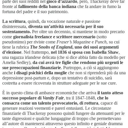
parte dei suoi redditi nel
gioco d’azzardo
, però, Thackeray deve far
fronte al
fallimento della banca indiana
che fa andare in fumo la
fortuna del padre e il suo patrimonio.
La scrittura
, quindi, da vocazione naturale e passione
disinteressata,
diventa un’attività necessaria per il suo
sostentamento.
Per oltre un decennio, si mantiene in modo precario
come
giornalista freelance e scrittore mercenario
(sotto
pseudonimo) per riviste come
Fraser’s Magazine
e
Punch
, su cui
tiene la rubrica
The Snobs of England
, uno dei suoi argomenti
d’elezione
. Nel frattempo,
nel 1836 si sposa con Isabella Shaw
,
una ragazza irlandese delicata (che si dice abbia fatto da modello per
Amelia Sedley),
da cui avrà tre figlie che rendono più urgenti le
sue preoccupazioni finanziarie
. Purtroppo, a ciò si aggiungono
anche
i disagi psichici della moglie
che non si riprenderà più da una
depressione post-partum e, dopo un tentativo di suicidio, sarà
costretta a essere ricoverata in strutture adeguate per le sue cure.
È in questo clima di ambasce economiche che arriva
il tanto atteso
successo popolare di
Vanity Fair
, tra il 1847-1848,
che lo
consacra come un talento provocatorio, di rottura
, capace di
generare reazioni veementi e pareri entusiasti. Le circostanze
finanziarie di Thackeray possono quindi fungere da attenuanti per le
tante digressioni e qualche lungaggine di troppo che permettevano
all’autore di mantenersi attraverso questo infinito e geniale dramma