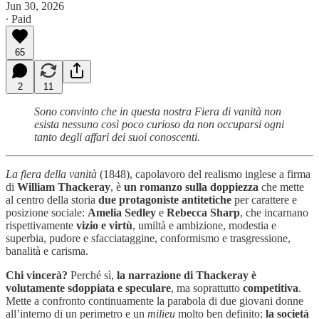
Jun 30, 2026
∙ Paid
65
2
11
Sono convinto che in questa nostra Fiera di vanità non
esista nessuno così poco curioso da non occuparsi ogni
tanto degli affari dei suoi conoscenti.
La fiera della vanità
(1848), capolavoro del realismo inglese a firma
di
William Thackeray
, è
un romanzo sulla doppiezza
che mette
al centro della storia
due protagoniste antitetiche
per carattere e
posizione sociale:
Amelia Sedley
e
Rebecca Sharp
, che incarnano
rispettivamente
vizio e virtù
, umiltà e ambizione, modestia e
superbia, pudore e sfacciataggine, conformismo e trasgressione,
banalità e carisma.
Chi vincerà?
Perché sì,
la narrazione di Thackeray è
volutamente sdoppiata e speculare
, ma soprattutto
competitiva
.
Mette a confronto continuamente la parabola di due giovani donne
all’interno di un perimetro e un
milieu
molto ben definito:
la società