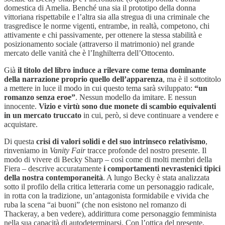
domestica di Amelia. Benché una sia il prototipo della donna
vittoriana rispettabile e l’altra sia alla stregua di una criminale che
trasgredisce le norme vigenti, entrambe, in realtà, competono, chi
attivamente e chi passivamente, per ottenere la stessa stabilità e
posizionamento sociale (attraverso il matrimonio) nel grande
mercato delle vanità che è l’Inghilterra dell’Ottocento.
Già
il titolo del libro induce a rilevare come tema dominante
della narrazione proprio quello dell’apparenza
, ma è il sottotitolo
a mettere in luce il modo in cui questo tema sarà sviluppato:
“un
romanzo senza eroe”
. Nessun modello da imitare. E nessun
innocente.
Vizio e virtù sono due monete di scambio equivalenti
in un mercato truccato
in cui, però, si deve continuare a vendere e
acquistare.
Di questa
crisi di valori solidi e del suo intrinseco relativismo
,
rinveniamo in
Vanity Fair
tracce profonde del nostro presente. Il
modo di vivere di Becky Sharp
–
così come di molti membri della
Fiera
–
descrive accuratamente
i comportamenti nevrastenici tipici
della nostra contemporaneità
. A lungo Becky è stata analizzata
sotto il profilo della critica letteraria come un personaggio radicale,
in rotta con la tradizione, un’antagonista formidabile e vivida che
ruba la scena “ai buoni” (che non esistono nel romanzo di
Thackeray, a ben vedere), addirittura come personaggio femminista
nella sua capacità di autodeterminarsi. Con l’ottica del presente,