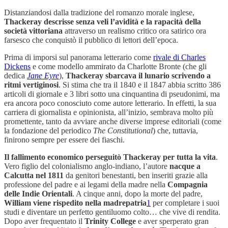
Distanziandosi dalla tradizione del romanzo morale inglese,
Thackeray descrisse senza veli l’avidità e la rapacità della
società vittoriana
attraverso un realismo critico ora satirico ora
farsesco che conquistò il pubblico di lettori dell’epoca.
Prima di imporsi sul panorama letterario come
rivale di Charles
Dickens
e come modello ammirato da Charlotte Bronte (che gli
dedica
Jane Eyre
),
Thackeray sbarcava il lunario scrivendo a
ritmi vertiginosi
. Si stima che tra il 1840 e il 1847 abbia scritto 386
articoli di giornale e 3 libri sotto una cinquantina di pseudonimi, ma
era ancora poco conosciuto come autore letterario. In effetti, la sua
carriera di giornalista e opinionista, all’inizio, sembrava molto più
promettente, tanto da avviare anche diverse imprese editoriali (come
la fondazione del periodico
The Constitutional
) che, tuttavia,
finirono sempre per essere dei fiaschi.
Il fallimento economico perseguitò Thackeray per tutta la vita
.
Vero figlio del colonialismo anglo-indiano, l’autore
nacque a
Calcutta nel 1811
da genitori benestanti, ben inseriti grazie alla
professione del padre e ai legami della madre nella
Compagnia
delle Indie Orientali
. A cinque anni, dopo la morte del padre,
William viene rispedito nella madrepatria
1
per completare i suoi
studi e diventare un perfetto gentiluomo colto… che vive di rendita.
Dopo aver frequentato il
Trinity College
e aver sperperato gran