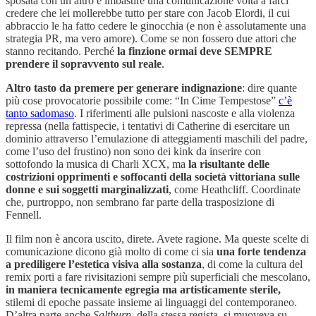
sposata con un altro e imbastire una comunicazione volta a farci
credere che lei mollerebbe tutto per stare con Jacob Elordi, il cui
abbraccio le ha fatto cedere le ginocchia (e non è assolutamente una
strategia PR, ma vero amore). Come se non fossero due attori che
stanno recitando. Perché
la finzione ormai deve SEMPRE
prendere il sopravvento sul reale
.
Altro tasto da premere per generare indignazione
: dire quante
più cose provocatorie possibile come: “In Cime Tempestose”
c’è
tanto sadomaso
. I riferimenti alle pulsioni nascoste e alla violenza
repressa (nella fattispecie, i tentativi di Catherine di esercitare un
dominio attraverso l’emulazione di atteggiamenti maschili del padre,
come l’uso del frustino) non sono dei kink da inserire con
sottofondo la musica di Charli XCX, ma
la risultante delle
costrizioni opprimenti e soffocanti della società vittoriana sulle
donne e sui soggetti marginalizzati
, come Heathcliff. Coordinate
che, purtroppo, non sembrano far parte della trasposizione di
Fennell.
Il film non è ancora uscito, direte. Avete ragione. Ma queste scelte di
comunicazione dicono già molto di come ci sia
una forte tendenza
a prediligere l’estetica visiva alla sostanza
, di come la cultura del
remix porti a fare rivisitazioni sempre più superficiali che mescolano,
in maniera tecnicamente egregia ma artisticamente sterile,
stilemi di epoche passate insieme ai linguaggi del contemporaneo.
D’altra parte anche
Saltburn
, della stessa regista, si muoveva su