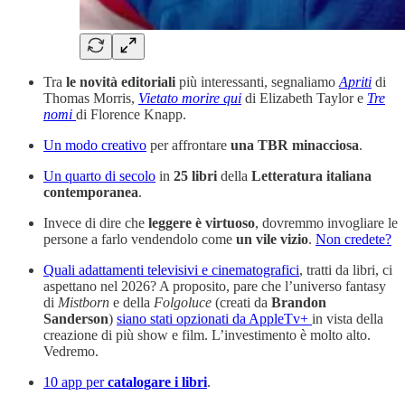
Tra
le novità editoriali
più interessanti, segnaliamo
Apriti
di
Thomas Morris,
Vietato morire qui
di Elizabeth Taylor e
Tre
nomi
di Florence Knapp.
Un modo creativo
per affrontare
una TBR minacciosa
.
Un quarto di secolo
in
25 libri
della
Letteratura italiana
contemporanea
.
Invece di dire che
leggere è virtuoso
, dovremmo invogliare le
persone a farlo vendendolo come
un vile vizio
.
Non credete?
Quali adattamenti televisivi e cinematografici
, tratti da libri, ci
aspettano nel 2026? A proposito, pare che l’universo fantasy
di
Mistborn
e della
Folgoluce
(creati da
Brandon
Sanderson
)
siano stati opzionati da AppleTv+
in vista della
creazione di più show e film. L’investimento è molto alto.
Vedremo.
10 app per
catalogare i libri
.