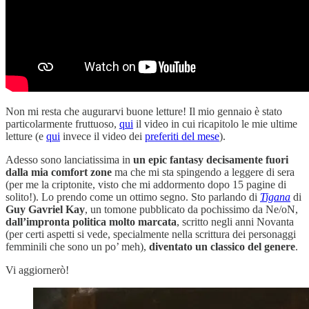
Non mi resta che augurarvi buone letture! Il mio gennaio è stato
particolarmente fruttuoso,
qui
il video in cui ricapitolo le mie ultime
letture (e
qui
invece il video dei
preferiti del mese
).
Adesso sono lanciatissima in
un epic fantasy decisamente fuori
dalla mia comfort zone
ma che mi sta spingendo a leggere di sera
(per me la criptonite, visto che mi addormento dopo 15 pagine di
solito!). Lo prendo come un ottimo segno. Sto parlando di
Tigana
di
Guy Gavriel Kay
, un tomone pubblicato da pochissimo da Ne/oN,
dall’impronta politica molto marcata
, scritto negli anni Novanta
(per certi aspetti si vede, specialmente nella scrittura dei personaggi
femminili che sono un po’ meh),
diventato un classico del genere
.
Vi aggiornerò!