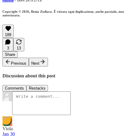
edizioni
– ISSN 2975-271X
Copyright © 2026, Ilenia Zodiaco. È vietata ogni duplicazione, anche parziale, non
autorizzata.
189
3
13
Share
Previous
Next
Discussion about this post
Comments
Restacks
Viola
Jan 30