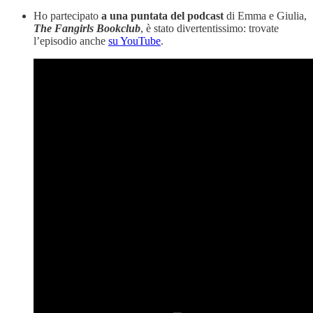
Ho partecipato
a una puntata del podcast
di Emma e Giulia,
The Fangirls Bookclub
, è stato divertentissimo: trovate
l’episodio anche
su YouTube
.