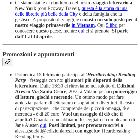
Ci siamo stati e ci riandremo nel nostro
viaggio letterario a
New York
(con Ecoway Travel),
questa è la storia di una
delle librerie più belle della City
e della famiglia che la
gestisce. A proposito di viaggi,
è rimasto un solo posto per il
nostro viaggio primaverile
in Vietnam
. Qui
5 libri
per
conoscere questo paese, mentre
qui
ci si prenota.
Si parte
dall’1 al 14 aprile
.
Promozioni e appuntamenti
Domenica
15 febbraio
partecipa all’
Heartbreaking Reading
Party
- festeggia con noi
gli amori più disperati della
letteratura
. Dalle 16:30 ci ritroviamo nel salotto di
Edizioni
Ares in Via Santa Croce
, 20/2, a Milano per
un pomeriggio
di lettura, giochi e merende
. Un ottimo modo per fare
amicizia, parlare di letteratura e soprattutto divertirci. Il costo
di partecipazione - che comprende dei piccoli omaggi, tè e
merenda - è di 20 euro.
Vuoi un assaggio di ciò che ti
aspetta?
Guarda come abbiamo festeggiato il compleanno di
Jane Austen
qui
.
Posti limitati, per prenotare scrivi a
alessia.soldati@edizioniares.it
con oggetto:
Heartbreaking
Reading Party.