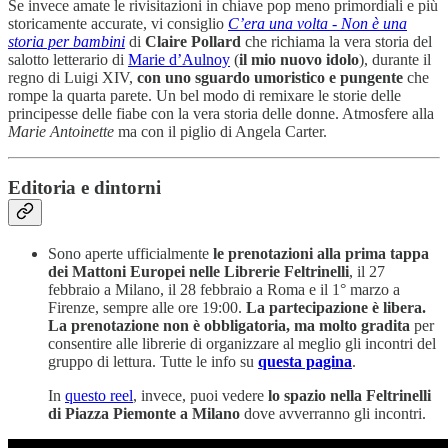
Se invece amate le rivisitazioni in chiave pop meno primordiali e più
storicamente accurate, vi consiglio
C’era una volta - Non è una
storia per bambini
di
Claire Pollard
che richiama la vera storia del
salotto letterario di
Marie d’Aulnoy
(
il mio nuovo idolo
), durante il
regno di Luigi XIV,
con uno sguardo umoristico e pungente
che
rompe la quarta parete. Un bel modo di remixare le storie delle
principesse delle fiabe con la vera storia delle donne. Atmosfere alla
Marie Antoinette
ma con il piglio di Angela Carter.
Editoria e dintorni
Sono aperte ufficialmente
le prenotazioni alla prima tappa
dei Mattoni Europei nelle Librerie Feltrinelli
, il 27
febbraio a Milano, il 28 febbraio a Roma e il 1° marzo a
Firenze, sempre alle ore 19:00.
La partecipazione è libera.
La prenotazione non è obbligatoria, ma molto gradita
per
consentire alle librerie di organizzare al meglio gli incontri del
gruppo di lettura. Tutte le info su
questa pagina
.
In
questo reel
, invece, puoi vedere
lo spazio nella Feltrinelli
di Piazza Piemonte a Milano
dove avverranno gli incontri.