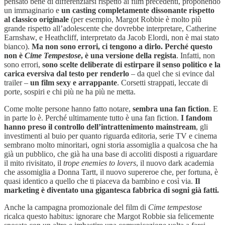
pensato bene di differenziarsi rispetto ai film precedenti, proponendo
un immaginario e
un casting completamente dissonante rispetto
al classico originale
(per esempio, Margot Robbie è molto più
grande rispetto all’adolescente che dovrebbe interpretare, Catherine
Earnshaw, e Heathcliff, interpretato da Jacob Elordi, non è mai stato
bianco).
Ma non sono errori, ci tengono a dirlo. Perché questo
non è
Cime Tempestose
, è una versione della regista
. Infatti, non
sono errori,
sono scelte deliberate di estirpare il senso politico e la
carica eversiva dal testo per renderlo
– da quel che si evince dal
trailer –
un film sexy e arrappante
. Corsetti strappati, leccate di
porte, sospiri e chi più ne ha più ne metta.
Come molte persone hanno fatto notare,
sembra una fan fiction
. E
in parte lo è. Perché ultimamente tutto è una fan fiction.
I fandom
hanno preso il controllo dell’intrattenimento mainstream
, gli
investimenti al buio per quanto riguarda editoria, serie TV e cinema
sembrano molto minoritari, ogni storia assomiglia a qualcosa che ha
già un pubblico, che già ha una base di accoliti disposti a riguardare
il mito rivisitato, il
trope enemies to lovers
, il nuovo dark academia
che assomiglia a Donna Tartt, il nuovo supereroe che, per fortuna, è
quasi identico a quello che ti piaceva da bambino e così via.
Il
marketing è diventato una gigantesca fabbrica di sogni già fatti.
Anche la campagna promozionale del film di
Cime tempestose
ricalca questo habitus: ignorare che Margot Robbie sia felicemente