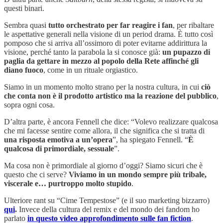
questi binari.
Sembra quasi
tutto orchestrato per far reagire i fan
, per ribaltare
le aspettative generali nella visione di un period drama. È tutto così
pomposo che si arriva all’ossimoro di poter evitarne addirittura la
visione, perché tanto la parabola la si conosce già:
un pupazzo di
paglia da gettare in mezzo al popolo della Rete affinché gli
diano fuoco
, come in un rituale orgiastico.
Siamo in un momento molto strano per la nostra cultura,
in cui
ciò
che conta non è il prodotto artistico ma la reazione del pubblico
,
sopra ogni cosa.
D’altra parte, è ancora Fennell che dice: “Volevo realizzare qualcosa
che mi facesse sentire come allora, il che significa che si tratta di
una risposta emotiva a un’opera
”, ha spiegato Fennell. “
È
qualcosa di primordiale, sessuale
”.
Ma cosa non è primordiale al giorno d’oggi? Siamo sicuri che è
questo che ci serve?
Viviamo in un mondo sempre più tribale,
viscerale e… purtroppo molto stupido
.
Ulteriore rant su “Cime Tempestose” (e il suo marketing bizzarro)
qui
.
Invece della cultura del remix e del mondo dei fandom ho
parlato
in questo video approfondimento sulle fan fiction
.