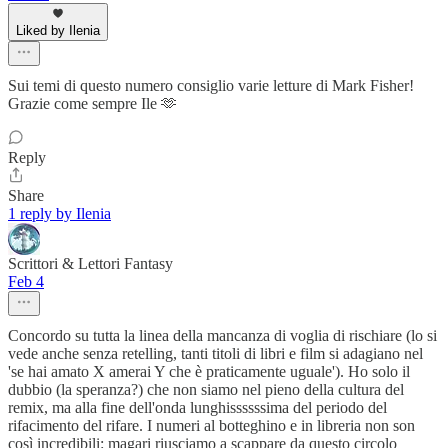
Liked by Ilenia
Sui temi di questo numero consiglio varie letture di Mark Fisher!
Grazie come sempre Ile 🫶
Reply
Share
1 reply by Ilenia
Scrittori & Lettori Fantasy
Feb 4
Concordo su tutta la linea della mancanza di voglia di rischiare (lo si
vede anche senza retelling, tanti titoli di libri e film si adagiano nel
'se hai amato X amerai Y che è praticamente uguale'). Ho solo il
dubbio (la speranza?) che non siamo nel pieno della cultura del
remix, ma alla fine dell'onda lunghissssssima del periodo del
rifacimento del rifare. I numeri al botteghino e in libreria non son
così incredibili: magari riusciamo a scappare da questo circolo