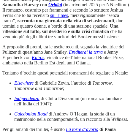
Samantha Harvey con
Orbital
(in arrivo nel 2025 per NN editore).
Il romanzo, costruito per frammenti e secondo lo scrittore Joshua
Ferris che lo ha recensito
sul Times
, meravigliosamente “senza
trama”,
racconta una giornata nella vita di sei astronauti
, due
uomini e quattro donne, a bordo di una stazione spaziale.
Una
riflessione sul lutto, sul desiderio e sulla crisi climatica
che ha
venduto più degli ultimi tre vincitori del Booker messi insieme.
A proposito di premi, tra le uscite recenti, segnalo la vincitrice del
Pulitzer di quest’anno Jane Smiley,
Erediterai la terra
e Jenny
Erpenbeck con
Kairos
, vincitrice dell’International Booker Prize,
ambientato nella Berlino Est degli anni Ottanta.
Teniamo d’occhio questi potenziali romanzoni da regalare a Natale:
Elsewhere
di Gabrielle Zevin, l’autrice di
Tomorrow,
Tomorrow and Tomorrow
;
Indipendenza
di Chitra Divakaruni (un romanzo familiare
nell’India del 1947);
Caledonian Road
di Andrew O’Hagan, la storia di un
matrimonio nella contemporaneità, un racconto alla
Wellness
.
Per gli amanti dei thriller, è uscito
La torre d’avorio
di Paola