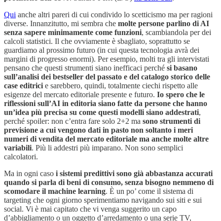
Qui
anche altri pareri di cui condivido lo scetticismo ma per ragioni
diverse. Innanzitutto, mi sembra che
molte persone parlino di AI
senza sapere minimamente come funzioni
, scambiandola per dei
calcoli statistici. Il che ovviamente è sbagliato, soprattutto se
guardiamo al prossimo futuro (in cui questa tecnologia avrà dei
margini di progresso enormi). Per esempio, molti tra gli intervistati
pensano che questi strumenti siano inefficaci perché
si basano
sull’analisi dei bestseller del passato e del catalogo storico delle
case editrici
e sarebbero, quindi, totalmente ciechi rispetto alle
esigenze del mercato editoriale presente e futuro.
Io spero che le
riflessioni sull’AI in editoria siano fatte da persone che hanno
un’idea più precisa su come questi modelli siano addestrati
,
perché spoiler: non c’entra fare solo 2+2 ma
sono strumenti di
previsione a cui vengono dati in pasto non soltanto i meri
numeri di vendita del mercato editoriale ma anche molte altre
variabili
. Più li addestri più imparano. Non sono semplici
calcolatori.
Ma in ogni caso
i sistemi predittivi sono già abbastanza accurati
quando si parla di beni di consumo, senza bisogno nemmeno di
scomodare il machine learning
. È un po’ come il sistema di
targeting che ogni giorno sperimentiamo navigando sui siti e sui
social. Vi è mai capitato che vi venga suggerito un capo
d’abbigliamento o un oggetto d’arredamento o una serie TV,