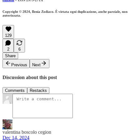
edizioni
– ISSN 2975-271X
Copyright © 2024, Ilenia Zodiaco. È vietata ogni duplicazione, anche parziale, non
autorizzata.
129
2
6
Share
Previous
Next
Discussion about this post
Comments
Restacks
valentina boscolo cegion
Dec 14, 2024