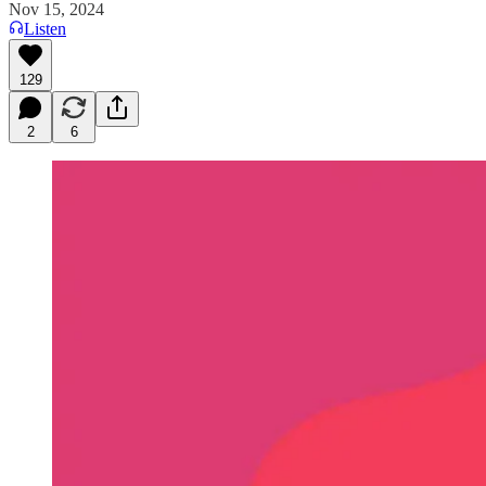
Nov 15, 2024
Listen
129
2
6