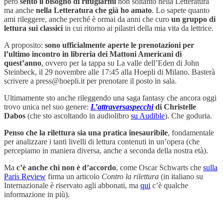
però
sento il bisogno di rifugiarmi
non soltanto nella Letteratura
ma anche
nella Letteratura che già ho amato
. Lo sapete quanto
ami rileggere, anche perché è ormai da anni che curo
un gruppo di
lettura sui classici
in cui ritorno ai pilastri della mia vita da lettrice.
A proposito:
sono ufficialmente aperte le prenotazioni per
l’ultimo incontro in libreria dei Mattoni Americani di
quest’anno
, ovvero per la tappa su La valle dell’Eden di John
Steinbeck, il 29 novembre alle 17:45 alla Hoepli di Milano. Basterà
scrivere a press@hoepli.it per prenotare il posto in sala.
Ultimamente sto anche rileggendo una saga fantasy che ancora oggi
trovo unica nel suo genere:
L’attraversaspecchi
di Christelle
Dabos
(che sto ascoltando in audiolibro
su Audible
). Che goduria.
Penso che la rilettura sia una pratica inesauribile
, fondamentale
per analizzare i tanti livelli di lettura contenuti in un’opera (che
percepiamo in maniera diversa, anche a seconda della nostra età).
Ma
c’è anche chi non è d’accordo
, come Oscar Schwarts che
sulla
Paris Review
firma un articolo
Contro la rilettura
(in italiano su
Internazionale è riservato agli abbonati, ma
qui
c’è qualche
informazione in più).