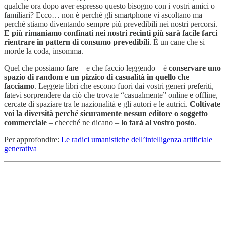
qualche ora dopo aver espresso questo bisogno con i vostri amici o
familiari? Ecco… non è perché gli smartphone vi ascoltano ma
perché stiamo diventando sempre più prevedibili nei nostri percorsi.
E più rimaniamo confinati nei nostri recinti più sarà facile farci
rientrare in pattern di consumo prevedibili
. È un cane che si
morde la coda, insomma.
Quel che possiamo fare – e che faccio leggendo – è
conservare uno
spazio di random e un pizzico di casualità in quello che
facciamo
. Leggete libri che escono fuori dai vostri generi preferiti,
fatevi sorprendere da ciò che trovate “casualmente” online e offline,
cercate di spaziare tra le nazionalità e gli autori e le autrici.
Coltivate
voi la diversità perché sicuramente nessun editore o soggetto
commerciale
– checché ne dicano –
lo farà al vostro posto
.
Per approfondire:
Le radici umanistiche dell’intelligenza artificiale
generativa