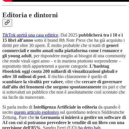
Editoria e dintorni
TikTok aprirà una casa editrice
. Dal 2025
pubblicherà tra i 10 e i
15 libri all’anno
sotto il brand
8th Note Press
che ha già acquisito i
diritti per oltre 30 opere. È molto probabile che si tratti di
generi
commerciali e molto amati sulla piattaforma come i romance e
gli young adult
, per rispondere meglio ai bisogni di una community
che rende virali ogni anno – e in maniera piuttosto sorprendente –
soprattutto titoli appartenenti a queste categorie.
L’hashtag
#booktok oggi conta 200 miliardi di visualizzazioni globali e
oltre 38 milioni di post
. Il rischio chiaramente è quello di
scambiare la viralità per valore
, oltre che
cercare di governare
dall’alto dei fenomeni che sorgono spontaneamente
tra pari e che
si sottovaluti un pubblico che non è assolutamente così scontato che
sia facile da manovrare.
Si parla molto di
Intelligenza Artificiale in editoria
da quando è
uscito
questo articolo esplosivo
sul quotidiano tedesco Süddeutsche
Zeitung. Pare che
in Germania si inizierà a gestire un software di
AI con cui si potranno prevedere le vendite di un libro con una
precisione dell’85%
. Sandro Ferri (E/O)
ha detto bah
.