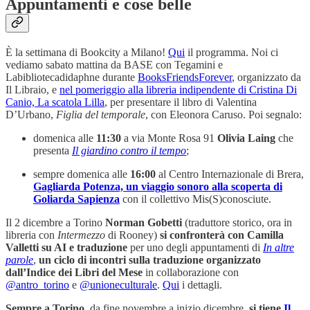
Appuntamenti
e cose belle
È la settimana di Bookcity a Milano!
Qui
il programma. Noi ci
vediamo sabato mattina da BASE con Tegamini e
Labibliotecadidaphne durante
BooksFriendsForever
, organizzato da
Il Libraio, e
nel pomeriggio alla libreria indipendente di Cristina Di
Canio, La scatola Lilla
, per presentare il libro di Valentina
D’Urbano,
Figlia del temporale
, con Eleonora Caruso. Poi segnalo:
domenica alle
11:30
a via Monte Rosa 91
Olivia Laing
che
presenta
Il giardino contro il tempo
;
sempre domenica alle
16:00
al Centro Internazionale di Brera,
Gagliarda Potenza, un viaggio sonoro alla scoperta di
Goliarda Sapienza
con il collettivo Mis(S)conosciute.
Il 2 dicembre a Torino
Norman Gobetti
(traduttore storico, ora in
libreria con
Intermezzo
di Rooney)
si confronterà con Camilla
Valletti su AI e traduzione
per uno degli appuntamenti di
In altre
parole
,
un ciclo di incontri sulla traduzione organizzato
dall’Indice dei Libri del Mese
in collaborazione con
@antro_torino
e
@unioneculturale
.
Qui
i dettagli.
Sempre a Torino
, da fine novembre a inizio dicembre,
si tiene
Il