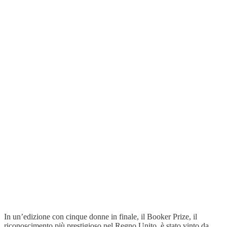
In un’edizione con cinque donne in finale, il Booker Prize, il
riconoscimento più prestigioso nel Regno Unito, è stato vinto da