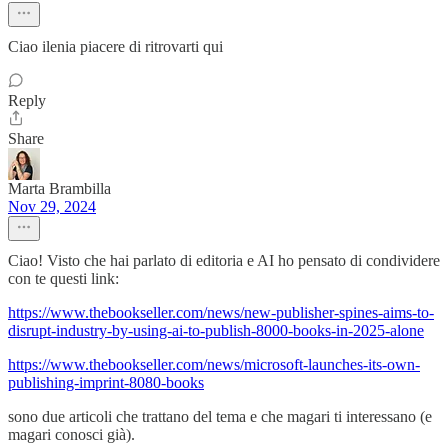
Ciao ilenia piacere di ritrovarti qui
Reply
Share
Marta Brambilla
Nov 29, 2024
Ciao! Visto che hai parlato di editoria e AI ho pensato di condividere
con te questi link:
https://www.thebookseller.com/news/new-publisher-spines-aims-to-
disrupt-industry-by-using-ai-to-publish-8000-books-in-2025-alone
https://www.thebookseller.com/news/microsoft-launches-its-own-
publishing-imprint-8080-books
sono due articoli che trattano del tema e che magari ti interessano (e
magari conosci già).