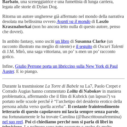
Barbato
, una sceneggiatrice e una fumettista di lunga carriera,
legata alle storie di Dylan Dog.
Ritorna un autore ungherese già affermato nel mondo della narrativa
desolata ma bellissima ovvero
Avanti va il mondo
di
Laszlo
Krasznahorkai
(non ho ancora letto nulla di questo autore, penso
che dovrei).
In ambito fantasy, sono usciti
un libro
di
Susanna Clarke
(un
racconto illustrato ma meglio di niente) e
il seguito
di
Oscuri Talenti
di J.M. Mirò, una saga vittoriana, un po’ x-men un po’ racconto
gotico.
Infine,
Giulio Perrone porta un libriccino sulla New York di Paul
Auster
. E io piango.
Durante la trasmissione
La Torre di Babele
su La7, Paolo Crepet e
Corrado Augias hanno commentato
Lolita
di Nabokov
in maniera
problematica, affermando che il film di Kubrick (un lapsus?) va
portato nelle scuole perché è “l’archetipo del desiderio erotico della
persona adulta verso quella acerba”.
Il costante fraintendimento
letterario di questo capolavoro mi lascia sempre senza parole
,
ma fortunatamente le ha trovate Carolina (@lhascrittounafemmina)
nel suo reel
.
Poi ci chiediamo perché non si parla di libri in
televisione
. Le poltrone sono tutte occupate e anche da molto