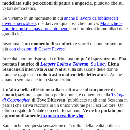
modellata sulle percezioni di paura e angoscia
, piuttosto che sui
valori democratici.
Se viviamo in un momento in cui
anche il lavoro da bibliotecari
diventa pericoloso
, c’è davvero qualcosa che non va.
Ma anche le
librerie non se la passano tanto bene
con i problemi immobiliari delle
grandi città.
Insomma,
è un momento di sconforto
e vorrei rispondere sempre
più
con citazioni di Cesare Pavese
.
In realtà, non ho risposte da offrire, ma
un po’ di speranza me l’ha
portata l’autrice di
Leggere Lolita a Teheran
.
Su Lucy
Elena
Stancanelli intervista Azar Nafisi
sulla situazione delle donne
iraniane oggi e sul
ruolo trasformativo della letteratura
. Anche
quando sembra che tutto sia superfluo.
Un’altra bella riflessione sulla scrittura e sul suo potere di
emancipazione
, soprattutto per le donne, è contenuto nella
Trilogia
di Copenaghen
di Tove Ditlevsen
(pubblicato negli anni Sessanta in
patria) che arriva raccolta in un unico volume per Fazi Editore. Un
ottimo regalo di Natale con echi ferrantiani.
Ve ne ho parlato più
approfonditamente
in questo reading vlog
.
Sarà anche per questa sensazione di “crollo” della realtà politica,